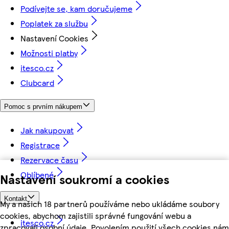
Podívejte se, kam doručujeme
Poplatek za službu
Nastavení Cookies
Možnosti platby
itesco.cz
Clubcard
Pomoc s prvním nákupem
Jak nakupovat
Registrace
Rezervace času
Oblíbené
Nastavení soukromí a cookies
Kontakt
My a našich 18 partnerů používáme nebo ukládáme soubory
cookies, abychom zajistili správné fungování webu a
itesco.cz
zpracovali osobní údaje. Povolením použití všech cookies nám