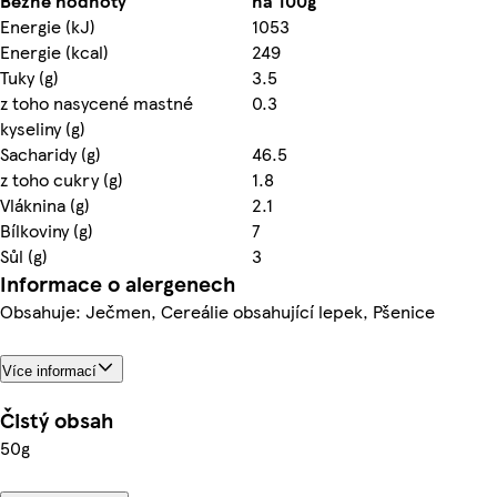
Běžné hodnoty
na 100g
Energie (kJ)
1053
Energie (kcal)
249
Tuky (g)
3.5
z toho nasycené mastné
0.3
kyseliny (g)
Sacharidy (g)
46.5
z toho cukry (g)
1.8
Vláknina (g)
2.1
Bílkoviny (g)
7
Sůl (g)
3
Informace o alergenech
Obsahuje: Ječmen, Cereálie obsahující lepek, Pšenice
Více informací
Čistý obsah
50g