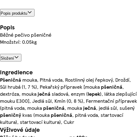
Popis produktu
Popis
Běžné pečivo pšeničné
Množství: 0.05kg
Složení
Ingredience
Pšeničná
mouka, Pitná voda, Rostlinný olej řepkový, Droždí,
Sůl hrubá (1, 7 %), Pekařský přípravek [mouka
pšeničná
,
dextróza, mouka
ječná
sladová, enzym (
lepek
), látka zlepšující
mouku E300], Jedlá sůl, Kmín (0, 8 %), Fermentační přípravek
(pitná voda, mouka
pšeničná
, mouka
ječná
, jedlá sůl, sušený
pšeničný
kvas (mouka
pšeničná
, pitná voda, startovací
kultura), startovací kultura), Cukr
Výživové údaje