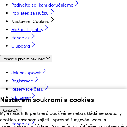
Podívejte se, kam doručujeme
Poplatek za službu
Nastavení Cookies
Možnosti platby
itesco.cz
Clubcard
Pomoc s prvním nákupem
Jak nakupovat
Registrace
Rezervace času
Oblíbené
Nastavení soukromí a cookies
Kontakt
My a našich 18 partnerů používáme nebo ukládáme soubory
cookies, abychom zajistili správné fungování webu a
itesco.cz
zpracovali osobní údaje. Povolením použití všech cookies nám