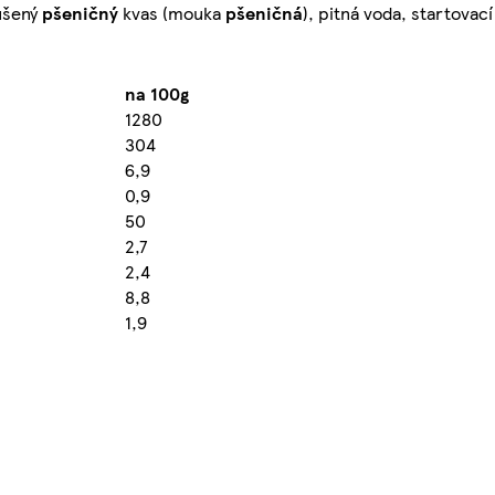
sušený
pšeničný
kvas (mouka
pšeničná
), pitná voda, startovací
na 100g
1280
304
6,9
0,9
50
2,7
2,4
8,8
1,9