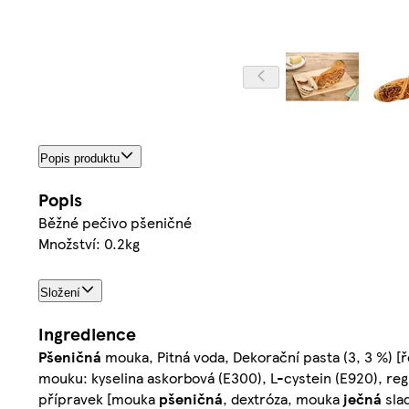
Popis produktu
Popis
Běžné pečivo pšeničné
Množství: 0.2kg
Složení
Ingredience
Pšeničná
mouka, Pitná voda, Dekorační pasta (3, 3 %) [ře
mouku: kyselina askorbová (E300), L-cystein (E920), regu
přípravek [mouka
pšeničná
, dextróza, mouka
ječná
sla