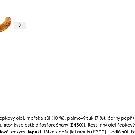
pkový olej, mořská sůl (10 %), palmový tuk (7 %), černý pepř (6
látor kyselosti: difosforečnany (E450)], Rostlinný olej řepkový
dová, enzym (
lepek
), látka zlepšující mouku E300], Jedlá sůl,