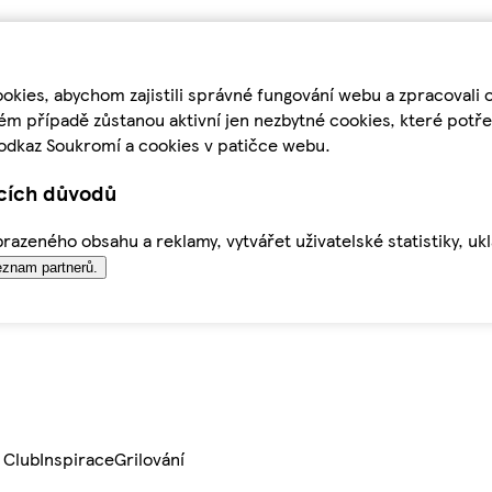
kies, abychom zajistili správné fungování webu a zpracovali 
ém případě zůstanou aktivní jen nezbytné cookies, které pot
odkaz Soukromí a cookies v patičce webu.
ících důvodů
azeného obsahu a reklamy, vytvářet uživatelské statistiky, uk
znam partnerů.
 Club
Inspirace
Grilování