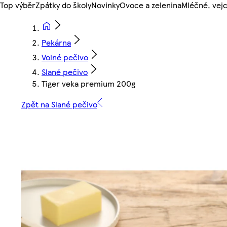
Top výběr
Zpátky do školy
Novinky
Ovoce a zelenina
Mléčné, vejc
Pekárna
Volné pečivo
Slané pečivo
Tiger veka premium 200g
Zpět na Slané pečivo