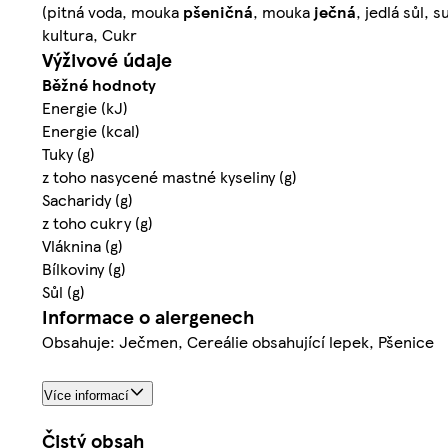
(pitná voda, mouka
pšeničná
, mouka
ječná
, jedlá sůl, 
kultura, Cukr
Výživové údaje
Běžné hodnoty
Energie (kJ)
Energie (kcal)
Tuky (g)
z toho nasycené mastné kyseliny (g)
Sacharidy (g)
z toho cukry (g)
Vláknina (g)
Bílkoviny (g)
Sůl (g)
Informace o alergenech
Obsahuje: Ječmen, Cereálie obsahující lepek, Pšenice
Více informací
Čistý obsah