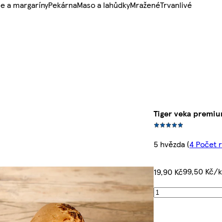
e a margaríny
Pekárna
Maso a lahůdky
Mražené
Trvanlivé
Tiger veka premi
5 hvězda
(
4 Počet 
99,50 Kč/
19,90 Kč