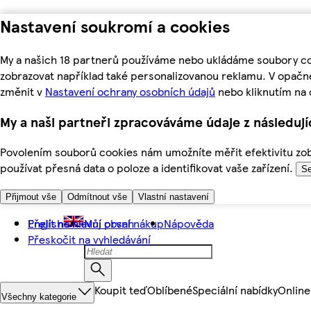
Nastavení soukromí a cookies
My a našich 18 partnerů používáme nebo ukládáme soubory coo
zobrazovat například také personalizovanou reklamu. V opačn
změnit v
Nastavení ochrany osobních údajů
nebo kliknutím na 
My a naši partneři zpracováváme údaje z následuj
Povolením souborů cookies nám umožníte měřit efektivitu zobr
používat přesná data o poloze a identifikovat vaše zařízení.
Se
Přijmout vše
Odmítnout vše
Vlastní nastavení
Přejít na hlavní obsah
English
Můj první nákup
Nápověda
Přeskočit na vyhledávání
Koupit teď
Oblíbené
Speciální nabídky
Online
Všechny kategorie