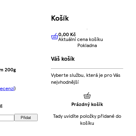
Košík
0,00 Kč
Aktuální cena košíku
0,00 Kč
Aktuální cena košíku
Pokladna
Váš košík
um 200g
Vyberte službu, která je pro Vás
nejvhodnější
recenzí
)
Prázdný košík
kg
Tady uvidíte položky přidané do
Přidat
košíku