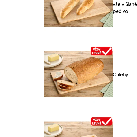
vše v Slané
pečivo
Chleby