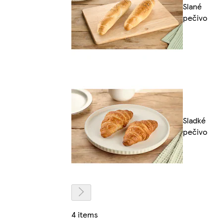
Slané
pečivo
Sladké
pečivo
4 items