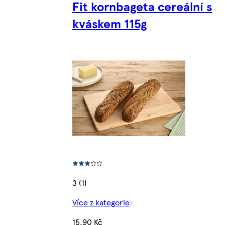
Fit kornbageta cereální s
kváskem 115g
3 (1)
Více z kategorie
15,90 Kč