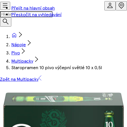
Přejít na hlavní obsah
Přeskočit na vyhledávání
Nápoje
Pivo
Multipacky
Staropramen 10 pivo výčepní světlé 10 x 0,5l
Zpět na Multipacky