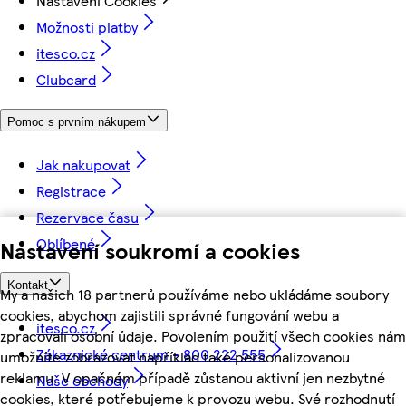
Nastavení Cookies
Možnosti platby
itesco.cz
Clubcard
Pomoc s prvním nákupem
Jak nakupovat
Registrace
Rezervace času
Oblíbené
Nastavení soukromí a cookies
Kontakt
My a našich 18 partnerů používáme nebo ukládáme soubory
cookies, abychom zajistili správné fungování webu a
itesco.cz
zpracovali osobní údaje. Povolením použití všech cookies nám
Zákaznické centrum - 800 222 555
umožníte zobrazovat například také personalizovanou
reklamu. V opačném případě zůstanou aktivní jen nezbytné
Naše obchody
cookies, které potřebujeme k provozu webu. Své rozhodnutí