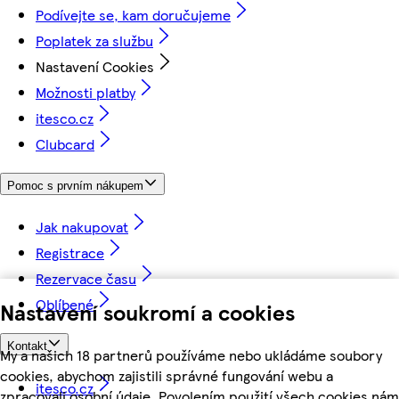
Podívejte se, kam doručujeme
Poplatek za službu
Nastavení Cookies
Možnosti platby
itesco.cz
Clubcard
Pomoc s prvním nákupem
Jak nakupovat
Registrace
Rezervace času
Oblíbené
Nastavení soukromí a cookies
Kontakt
My a našich 18 partnerů používáme nebo ukládáme soubory
cookies, abychom zajistili správné fungování webu a
itesco.cz
zpracovali osobní údaje. Povolením použití všech cookies nám