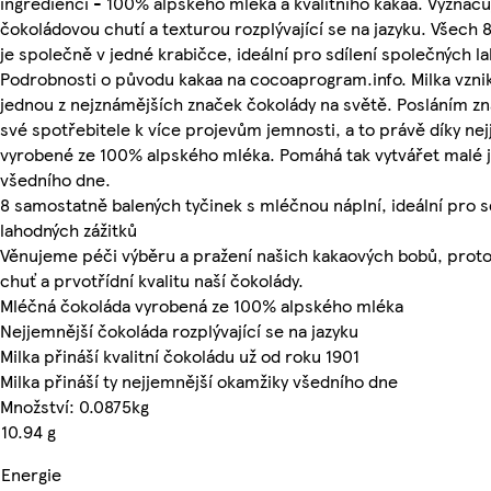
ingrediencí - 100% alpského mléka a kvalitního kakaa. Vyznaču
čokoládovou chutí a texturou rozplývající se na jazyku. Všech 8
je společně v jedné krabičce, ideální pro sdílení společných l
Podrobnosti o původu kakaa na cocoaprogram.info. Milka vznikla
jednou z nejznámějších značek čokolády na světě. Posláním zna
své spotřebitele k více projevům jemnosti, a to právě díky ne
vyrobené ze 100% alpského mléka. Pomáhá tak vytvářet malé
všedního dne.
8 samostatně balených tyčinek s mléčnou náplní, ideální pro s
lahodných zážitků
Věnujeme péči výběru a pražení našich kakaových bobů, prot
chuť a prvotřídní kvalitu naší čokolády.
Mléčná čokoláda vyrobená ze 100% alpského mléka
Nejjemnější čokoláda rozplývající se na jazyku
Milka přináší kvalitní čokoládu už od roku 1901
Milka přináší ty nejjemnější okamžiky všedního dne
Množství: 0.0875kg
10.94 g
Energie