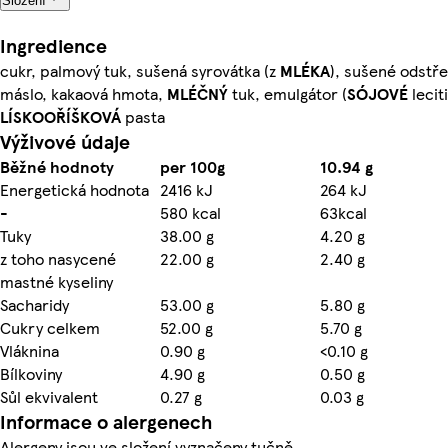
Složení
Ingredience
cukr, palmový tuk, sušená syrovátka (z
MLÉKA
), sušené odst
máslo, kakaová hmota,
MLÉČNÝ
tuk, emulgátor (
SÓJOVÉ
lecit
LÍSKOOŘÍŠKOVÁ
pasta
Výživové údaje
Běžné hodnoty
per 100g
10.94 g
Energetická hodnota
2416 kJ
264 kJ
-
580 kcal
63kcal
Tuky
38.00 g
4.20 g
z toho nasycené
22.00 g
2.40 g
mastné kyseliny
Sacharidy
53.00 g
5.80 g
Cukry celkem
52.00 g
5.70 g
Vláknina
0.90 g
<0.10 g
Bílkoviny
4.90 g
0.50 g
Sůl ekvivalent
0.27 g
0.03 g
Informace o alergenech
Alergeny jsou ve složení vyznačeny tučně