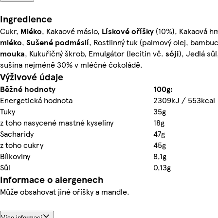
Ingredience
Cukr,
Mléko
, Kakaové máslo,
Lískové oříšky
(10%), Kakaová h
mléko
,
Sušené podmáslí
, Rostlinný tuk (palmový olej, bambu
mouka
, Kukuřičný škrob, Emulgátor (lecitin vč.
sóji
), Jedlá sů
sušina nejméně 30% v mléčné čokoládě.
Výživové údaje
Běžné hodnoty
100g:
Energetická hodnota
2309kJ / 553kcal
Tuky
35g
z toho nasycené mastné kyseliny
18g
Sacharidy
47g
z toho cukry
45g
Bílkoviny
8,1g
Sůl
0,13g
Informace o alergenech
Může obsahovat jiné oříšky a mandle.
Více informací