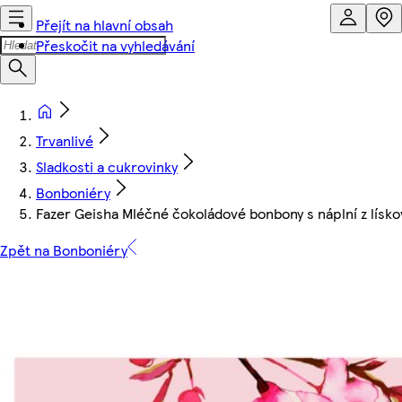
Přejít na hlavní obsah
Přeskočit na vyhledávání
Trvanlivé
Sladkosti a cukrovinky
Bonboniéry
Fazer Geisha Mléčné čokoládové bonbony s náplní z lísko
Zpět na Bonboniéry