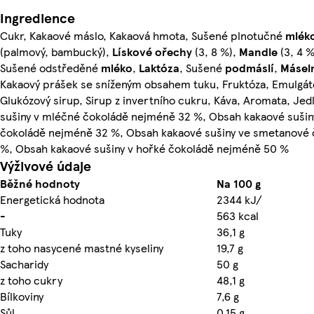
Ingredience
Cukr, Kakaové máslo, Kakaová hmota, Sušené plnotučné
mlék
(palmový, bambucký),
Lískové ořechy
(3, 8 %),
Mandle
(3, 4 
Sušené odstředěné
mléko
,
Laktóza
, Sušené
podmáslí
,
Másel
Kakaový prášek se sníženým obsahem tuku, Fruktóza, Emulgát
Glukózový sirup, Sirup z invertního cukru, Káva, Aromata, Jed
sušiny v mléčné čokoládě nejméně 32 %, Obsah kakaové suši
čokoládě nejméně 32 %, Obsah kakaové sušiny ve smetanové
%, Obsah kakaové sušiny v hořké čokoládě nejméně 50 %
Výživové údaje
Běžné hodnoty
Na 100 g
Energetická hodnota
2344 kJ/
-
563 kcal
Tuky
36,1 g
z toho nasycené mastné kyseliny
19,7 g
Sacharidy
50 g
z toho cukry
48,1 g
Bílkoviny
7,6 g
Sůl
0,15 g