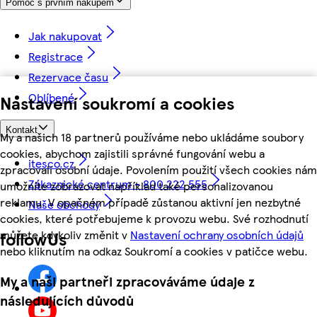
Pomoc s prvním nákupem
Jak nakupovat
Registrace
Rezervace času
Oblíbené
Nastavení soukromí a cookies
Kontakt
My a našich 18 partnerů používáme nebo ukládáme soubory
cookies, abychom zajistili správné fungování webu a
itesco.cz
zpracovali osobní údaje. Povolením použití všech cookies nám
Zákaznické centrum - 800 222 555
umožníte zobrazovat například také personalizovanou
reklamu. V opačném případě zůstanou aktivní jen nezbytné
Naše obchody
cookies, které potřebujeme k provozu webu. Své rozhodnutí
můžete kdykoliv změnit v
Nastavení ochrany osobních údajů
followUs
nebo kliknutím na odkaz Soukromí a cookies v patičce webu.
My a naši partneři zpracováváme údaje z
následujících důvodů