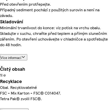
Před otevřením protřepejte.
Případný sediment pochází z použitých surovin a není na
závadu.
Skladování
Minimální trvanlivost do konce: viz potisk na vrchu obalu.
Skladujte v suchu, chraňte před teplem a přímým slunečním
zářením. Po otevření uchovávejte v chladničce a spotřebujte
do 48 hodin.
Více informací
Čistý obsah
1l ℮
Recyklace
Obal. Recyklovatelné
FSC - Mix Karton - FSC® C014047.
Tetra Pak® zvolil FSC®.