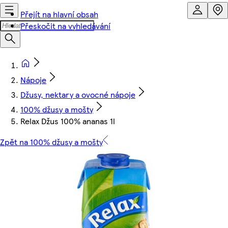
Přejít na hlavní obsah
Přeskočit na vyhledávání
Nápoje
Džusy, nektary a ovocné nápoje
100% džusy a mošty
Relax Džus 100% ananas 1l
Zpět na 100% džusy a mošty