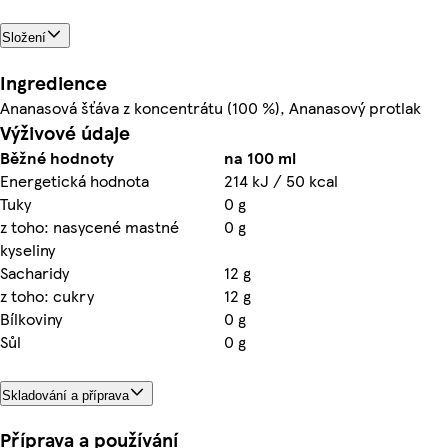
Složení
Ingredience
Ananasová šťáva z koncentrátu (100 %), Ananasový protlak
Výživové údaje
Běžné hodnoty
na 100 ml
Energetická hodnota
214 kJ / 50 kcal
Tuky
0 g
z toho: nasycené mastné
0 g
kyseliny
Sacharidy
12 g
z toho: cukry
12 g
Bílkoviny
0 g
Sůl
0 g
Skladování a příprava
Příprava a používání