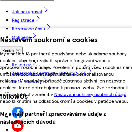
Jak nakupovat
Registrace
Rezervace času
Oblíbené
Nastavení soukromí a cookies
Kontakt
My a našich 18 partnerů používáme nebo ukládáme soubory
cookies, abychom zajistili správné fungování webu a
itesco.cz
zpracovali osobní údaje. Povolením použití všech cookies nám
Zákaznické centrum - 800 222 555
umožníte zobrazovat například také personalizovanou
reklamu. V opačném případě zůstanou aktivní jen nezbytné
Naše obchody
cookies, které potřebujeme k provozu webu. Své rozhodnutí
můžete kdykoliv změnit v
Nastavení ochrany osobních údajů
followUs
nebo kliknutím na odkaz Soukromí a cookies v patičce webu.
My a naši partneři zpracováváme údaje z
následujících důvodů