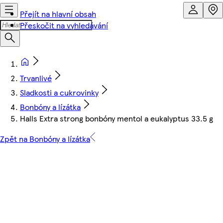
Přejít na hlavní obsah
Přeskočit na vyhledávání
Trvanlivé
Sladkosti a cukrovinky
Bonbóny a lízátka
Halls Extra strong bonbóny mentol a eukalyptus 33.5 g
Zpět na Bonbóny a lízátka