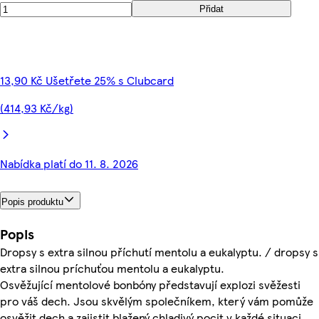
Přidat
13,90 Kč Ušetřete 25% s Clubcard
(414,93 Kč/kg)
Nabídka platí do 11. 8. 2026
Popis produktu
Popis
Dropsy s extra silnou příchutí mentolu a eukalyptu. / dropsy s
extra silnou príchuťou mentolu a eukalyptu.
Osvěžující mentolové bonbóny představují explozi svěžesti
pro váš dech. Jsou skvělým společníkem, který vám pomůže
osvěžit dech a zajistit blažený chladivý pocit v každé situaci.