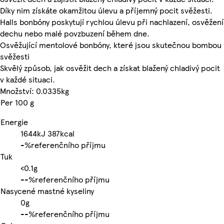
Díky nim získáte okamžitou úlevu a příjemný pocit svěžesti.
Halls bonbóny poskytují rychlou úlevu při nachlazení, osvěžení
dechu nebo malé povzbuzení během dne.
Osvěžující mentolové bonbóny, které jsou skutečnou bombou
svěžesti
Skvělý způsob, jak osvěžit dech a získat blažený chladivý pocit
v každé situaci.
Množství: 0.0335kg
Per 100 g
Energie
1644kJ
387kcal
-%
referenčního příjmu
Tuk
<0.1g
-
-%
referenčního příjmu
Nasycené mastné kyseliny
0g
-
-%
referenčního příjmu