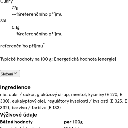
Cukry
77g
-
-%
referenčního příjmu
Sůl
0.1g
-
-%
referenčního příjmu
*
referenčního příjmu
Typické hodnoty na 100 g: Energetická hodnota {energie}
Složení
Ingredience
nie: cukr / cukor, glukózový sirup, mentol, kyseliny (E 270, E
330), eukalyptový olej, regulátory kyselosti / kyslosti (E 325, E
332), barvivo / farbivo (E 133)
Výživové údaje
Běžné hodnoty
per 100g