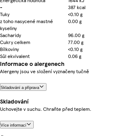
Energetická hodnota
1644 kJ
-
387 kcal
Tuky
<0.10 g
z toho nasycené mastné
0.00 g
kyseliny
Sacharidy
96.00 g
Cukry celkem
77.00 g
Bílkoviny
<0.10 g
Sůl ekvivalent
0.06 g
Informace o alergenech
Alergeny jsou ve složení vyznačeny tučně
Skladování a příprava
Skladování
Uchovejte v suchu. Chraňte před teplem.
Více informací