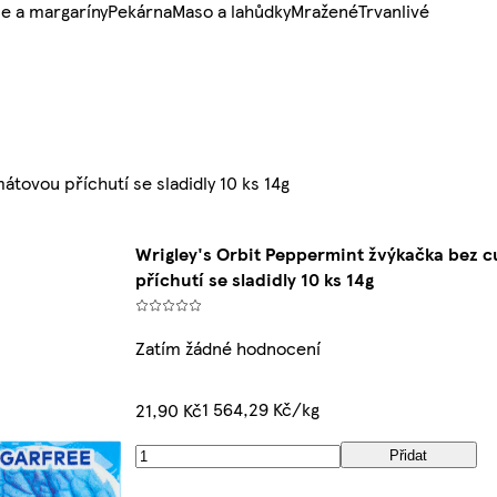
e a margaríny
Pekárna
Maso a lahůdky
Mražené
Trvanlivé
tovou příchutí se sladidly 10 ks 14g
Wrigley's Orbit Peppermint žvýkačka bez 
příchutí se sladidly 10 ks 14g
Zatím žádné hodnocení
1 564,29 Kč/kg
21,90 Kč
Přidat