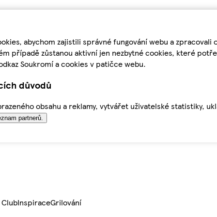
kies, abychom zajistili správné fungování webu a zpracovali 
ém případě zůstanou aktivní jen nezbytné cookies, které pot
odkaz Soukromí a cookies v patičce webu.
ících důvodů
azeného obsahu a reklamy, vytvářet uživatelské statistiky, uk
znam partnerů.
 Club
Inspirace
Grilování