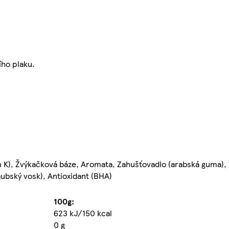
ího plaku.
am K), Žvýkačková báze, Aromata, Zahušťovadlo (arabská guma), Z
naubský vosk), Antioxidant (BHA)
100g:
623 kJ/150 kcal
0 g