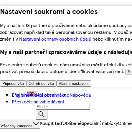
Nastavení soukromí a cookies
My a našich 18 partnerů používáme nebo ukládáme soubory coo
zobrazovat například také personalizovanou reklamu. V opačn
změnit v
Nastavení ochrany osobních údajů
nebo kliknutím na 
My a naši partneři zpracováváme údaje z následuj
Povolením souborů cookies nám umožníte měřit efektivitu zobr
používat přesná data o poloze a identifikovat vaše zařízení.
Se
Přijmout vše
Odmítnout vše
Vlastní nastavení
Přejít na hlavní obsah
English
Můj první nákup
Nápověda
Přeskočit na vyhledávání
Koupit teď
Oblíbené
Speciální nabídky
Online
Všechny kategorie