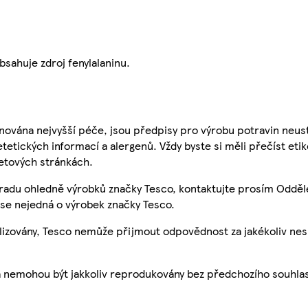
ahuje zdroj fenylalaninu.
nována nejvyšší péče, jsou předpisy pro výrobu potravin neust
etetických informací a alergenů. Vždy byste si měli přečíst eti
etových stránkách.
 radu ohledně výrobků značky Tesco, kontaktujte prosím Odděl
se nejedná o výrobek značky Tesco.
ualizovány, Tesco nemůže přijmout odpovědnost za jakékoliv ne
a nemohou být jakkoliv reprodukovány bez předchozího souhla