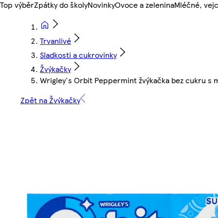
Top výběr
Zpátky do školy
Novinky
Ovoce a zelenina
Mléčné, vejc
Trvanlivé
Sladkosti a cukrovinky
Žvýkačky
Wrigley's Orbit Peppermint žvýkačka bez cukru s má
Zpět na Žvýkačky