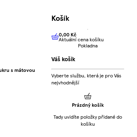
Košík
0,00 Kč
Aktuální cena košíku
0,00 Kč
Aktuální cena košíku
Pokladna
Váš košík
cukru s mátovou
Vyberte službu, která je pro Vás
nejvhodnější
Prázdný košík
Tady uvidíte položky přidané do
košíku