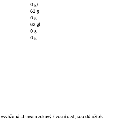
0 g)
62 g
0 g
62 g)
0 g
0 g
vyvážená strava a zdravý životní styl jsou důležité.