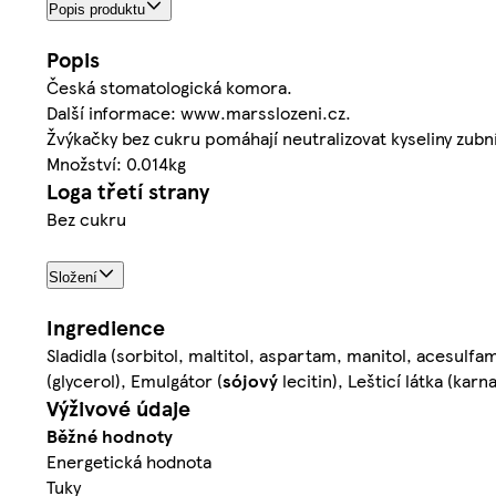
Popis produktu
Popis
Česká stomatologická komora.
Další informace: www.marsslozeni.cz.
Žvýkačky bez cukru pomáhají neutralizovat kyseliny zubn
Množství: 0.014kg
Loga třetí strany
Bez cukru
Složení
Ingredience
Sladidla (sorbitol, maltitol, aspartam, manitol, acesulf
(glycerol), Emulgátor (
sójový
lecitin), Lešticí látka (kar
Výživové údaje
Běžné hodnoty
Energetická hodnota
Tuky