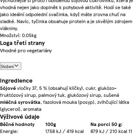
Vychutnejte si proto i oblíbenou sójovou cukrovinku, která je
vhodná nejen jako doplněk k pohybové aktivitě. Hodí se také
jako ideální odpolední svačinka, když máte zrovna chuť na
sladké. Navíc, tyčinka obsahuje protein a je skvělým zdrojem
vlákniny.
Množství: 0.05kg
Loga třetí strany
Vhodné pro vegetariány
Složení
Ingredience
Sójové
vločky 37, 5 % (obsahují klíčky), cukr, glukózo-
fruktózový sirup, palmový tuk, glukózový sirup, sušená
mléčná
syrovátka
, fazolová mouka (posyp), zvlhčující látka
(glycerol), aromata
Výživové údaje
Běžné hodnoty
100g
Na porci 50 g:
Energie:
1758 kJ / 419 kcal
879 kJ / 210 kcal 11