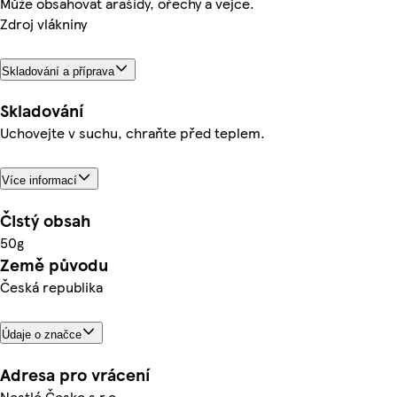
Může obsahovat arašídy, ořechy a vejce.
Zdroj vlákniny
Skladování a příprava
Skladování
Uchovejte v suchu, chraňte před teplem.
Více informací
Čistý obsah
50g
Země původu
Česká republika
Údaje o značce
Adresa pro vrácení
Nestlé Česko s.r.o.