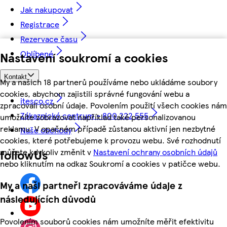
Jak nakupovat
Registrace
Rezervace času
Oblíbené
Nastavení soukromí a cookies
Kontakt
My a našich 18 partnerů používáme nebo ukládáme soubory
cookies, abychom zajistili správné fungování webu a
itesco.cz
zpracovali osobní údaje. Povolením použití všech cookies nám
Zákaznické centrum - 800 222 555
umožníte zobrazovat například také personalizovanou
reklamu. V opačném případě zůstanou aktivní jen nezbytné
Naše obchody
cookies, které potřebujeme k provozu webu. Své rozhodnutí
můžete kdykoliv změnit v
Nastavení ochrany osobních údajů
followUs
nebo kliknutím na odkaz Soukromí a cookies v patičce webu.
My a naši partneři zpracováváme údaje z
následujících důvodů
Povolením souborů cookies nám umožníte měřit efektivitu