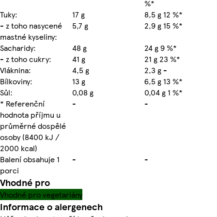
%*
Tuky:
17 g
8,5 g 12 %*
- z toho nasycené
5,7 g
2,9 g 15 %*
mastné kyseliny:
Sacharidy:
48 g
24 g 9 %*
- z toho cukry:
41 g
21 g 23 %*
Vláknina:
4,5 g
2,3 g -
Bílkoviny:
13 g
6,5 g 13 %*
Sůl:
0,08 g
0,04 g 1 %*
* Referenční
-
-
hodnota příjmu u
průměrné dospělé
osoby (8400 kJ /
2000 kcal)
Balení obsahuje 1
-
-
porci
Vhodné pro
Vhodné pro vegetariány
Informace o alergenech