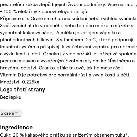
pěstitelům kakaa zlepšit jejich životní podmínky. Více na ra.or
- 100 % elektřiny z obnovitelných zdrojů.
Připravte si s Grankem chutnou snídani nebo rychlou svačink
Stačí zamíchat do studeného nebo teplého mléka a můžete si
vychutnat kakaový nápoj. A mléko je zdrojem vápníku a
plnohodnotných bílkovin. S vitamínem D a C, které podporují
imunitní systém a přispívají k vstřebávání vápníku pro normáln
a vývin kostí u dětí. Granko již více než 40 let přispívá společn
pestrou stravou a vyváženým životním stylem ke šťastnému a
hravému dětství. Granko, stále takové, jak ho máte rádi.
Vitamín D je potřebný pro normální růst a vývin kostí u dětí.
Množství: 0.225kg
Loga třetí strany
Bez lepku
Složení
Ingredience
Cukr, 20 % kakaového prášku se sníženým obsahem tuku*,