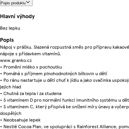
Popis produktu
Hlavní výhody
Bez lepku
Popis
Nápoj v prášku. Slazená rozpustná směs pro přípravu kakaov
nápoje s přídavkem vitamínů.
www.granko.cz
- Promění mléko v pochoutku
- Pomáhá s příjmem plnohodnotných bílkovin u dětí
- Po ránu nastartuje u dětí chuť k jídlu a jako svačinka uspokoj
jejich hlad
- Chutná za tepla i za studena
- S vitamínem D pro normální funkci imunitního systému u dět
- S vitamínem C, který přispívá ke snížení míry únavy a vyčerp
dospělých
- Neobsahuje lepek
- Nestlé Cocoa Plan, ve spolupráci s Rainforest Alliance, pom