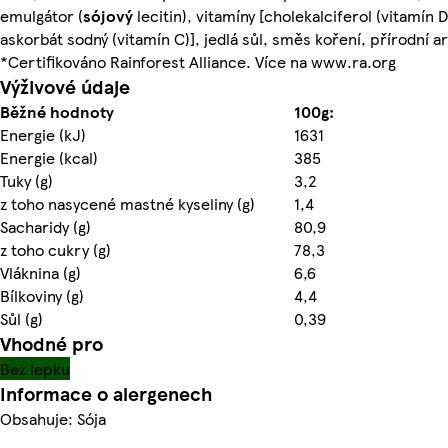
emulgátor (
sójový
lecitin), vitamíny [cholekalciferol (vitamín D
askorbát sodný (vitamín C)], jedlá sůl, směs koření, přírodní 
*Certifikováno Rainforest Alliance. Více na www.ra.org
Výživové údaje
Běžné hodnoty
100g:
Energie (kJ)
1631
Energie (kcal)
385
Tuky (g)
3,2
z toho nasycené mastné kyseliny (g)
1,4
Sacharidy (g)
80,9
z toho cukry (g)
78,3
Vláknina (g)
6,6
Bílkoviny (g)
4,4
Sůl (g)
0,39
Vhodné pro
Bez lepku
Informace o alergenech
Obsahuje: Sója