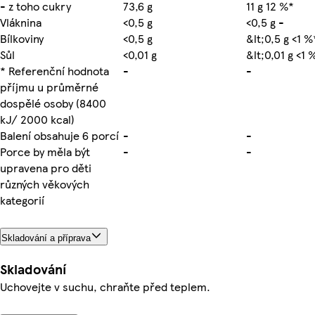
- z toho cukry
73,6 g
11 g 12 %*
Vláknina
<0,5 g
<0,5 g -
Bílkoviny
<0,5 g
&lt;0,5 g <1 %
Sůl
<0,01 g
&lt;0,01 g <1 
* Referenční hodnota
-
-
příjmu u průměrné
dospělé osoby (8400
kJ/ 2000 kcal)
Balení obsahuje 6 porcí
-
-
Porce by měla být
-
-
upravena pro děti
různých věkových
kategorií
Skladování a příprava
Skladování
Uchovejte v suchu, chraňte před teplem.