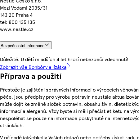
Nestlé Česko s.r.o.
Mezi Vodami 2035/31
143 20 Praha 4
tel: 800 135 135
www.nestle.cz
Bezpečnostní informace
Důležité: U dětí mladších 4 let hrozí nebezpečí vdechnutí!
Zobrazit vše Bonbóny a lízátka
Příprava a použití
Přestože je zajištění správných informací o výrobcích věnován
péče, jsou předpisy pro výrobu potravin neustále aktualizován
může dojít ke změně složek potravin, obsahu živin, dietetický
informací a alergenů. Vždy byste si měli přečíst etiketu na výr
nespoléhat se pouze na informace poskytnuté na internetový
stránkách.
V případě jakýchkoliv Vašich dotazů nebo potřeby získat radu 