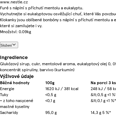
www.nestle.cz
Furé s náplní s příchutí mentolu a eukalyptu.
Vychutnejte si eukalyptovou osvěžující chuť, které Vás povzbu
Klokanky jsou oblíbené bonbóny s náplní s příchutí mentolu a 
které si zamilujete i vy.
Množství: 0.09kg
Složení
Ingredience
Glukózový sirup, cukr, mentolové aroma, eukalyptový olej 0, 0
koncentrát spiruliny, barvivo (kurkumin)
Výživové údaje
Běžné hodnoty
100g
Na porci 3 ks 
Energie
1620 kJ / 381 kcal
248 kJ / 58 k
Tuky
<0,5 g
&lt;0,5 g <1 %
- z toho nasycené
<0,1 g
&lt;0,1 g <1 %
mastné kyseliny
Sacharidy
95,0 g
14,3 g 5 %*