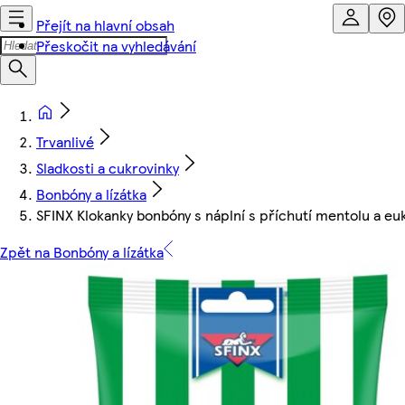
Přejít na hlavní obsah
Přeskočit na vyhledávání
Trvanlivé
Sladkosti a cukrovinky
Bonbóny a lízátka
SFINX Klokanky bonbóny s náplní s příchutí mentolu a eu
Zpět na Bonbóny a lízátka