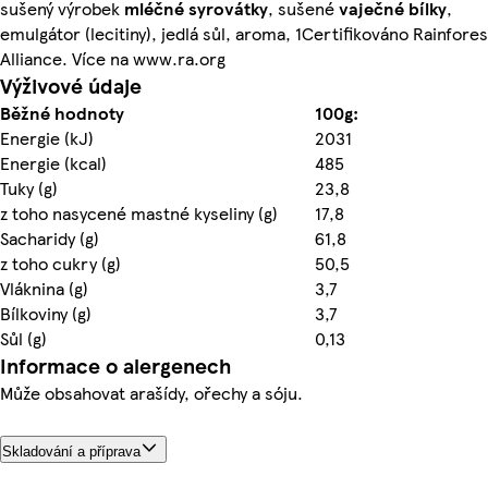
sušený výrobek
mléčné
syrovátky
, sušené
vaječné
bílky
,
emulgátor (lecitiny), jedlá sůl, aroma, 1Certifikováno Rainfores
Alliance. Více na www.ra.org
Výživové údaje
Běžné hodnoty
100g:
Energie (kJ)
2031
Energie (kcal)
485
Tuky (g)
23,8
z toho nasycené mastné kyseliny (g)
17,8
Sacharidy (g)
61,8
z toho cukry (g)
50,5
Vláknina (g)
3,7
Bílkoviny (g)
3,7
Sůl (g)
0,13
Informace o alergenech
Může obsahovat arašídy, ořechy a sóju.
Skladování a příprava