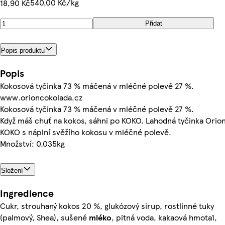
540,00 Kč/kg
18,90 Kč
Přidat
Popis produktu
Popis
Kokosová tyčinka 73 % máčená v mléčné polevě 27 %.
www.orioncokolada.cz
Kokosová tyčinka 73 % máčená v mléčné polevě 27 %.
Když máš chuť na kokos, sáhni po KOKO. Lahodná tyčinka Orio
KOKO s náplní svěžího kokosu v mléčné polevě.
Množství: 0.035kg
Složení
Ingredience
Cukr, strouhaný kokos 20 %, glukózový sirup, rostlinné tuky
(palmový, Shea), sušené
mléko
, pitná voda, kakaová hmota1,