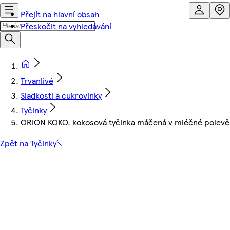
Přejít na hlavní obsah
Přeskočit na vyhledávání
Trvanlivé
Sladkosti a cukrovinky
Tyčinky
ORION KOKO, kokosová tyčinka máčená v mléčné polevě
Zpět na Tyčinky