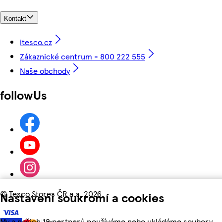
Kontakt
itesco.cz
Zákaznické centrum - 800 222 555
Naše obchody
followUs
©
Tesco Stores ČR a.s. 2026
Nastavení soukromí a cookies
My a našich 18 partnerů používáme nebo ukládáme soubory