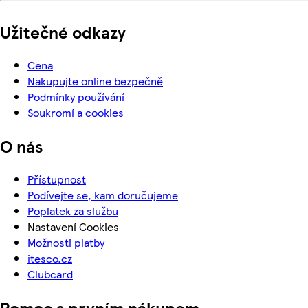
Užitečné odkazy
Cena
Nakupujte online bezpečně
Podmínky používání
Soukromí a cookies
O nás
Přístupnost
Podívejte se, kam doručujeme
Poplatek za službu
Nastavení Cookies
Možnosti platby
itesco.cz
Clubcard
Pomoc s prvním nákupem