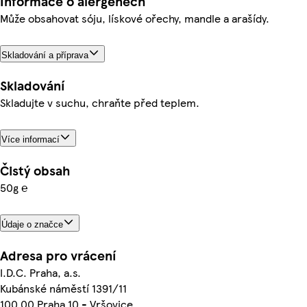
Informace o alergenech
Může obsahovat sóju, lískové ořechy, mandle a arašídy.
Skladování a příprava
Skladování
Skladujte v suchu, chraňte před teplem.
Více informací
Čistý obsah
50g ℮
Údaje o značce
Adresa pro vrácení
I.D.C. Praha, a.s.
Kubánské náměstí 1391/11
100 00 Praha 10 - Vršovice