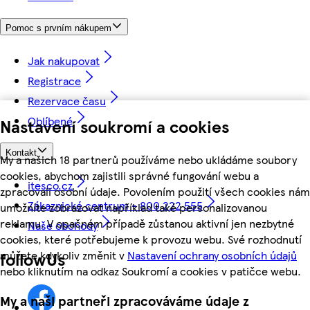
Pomoc s prvním nákupem
Jak nakupovat
Registrace
Rezervace času
Oblíbené
Nastavení soukromí a cookies
Kontakt
My a našich 18 partnerů používáme nebo ukládáme soubory
cookies, abychom zajistili správné fungování webu a
itesco.cz
zpracovali osobní údaje. Povolením použití všech cookies nám
Zákaznické centrum - 800 222 555
umožníte zobrazovat například také personalizovanou
reklamu. V opačném případě zůstanou aktivní jen nezbytné
Naše obchody
cookies, které potřebujeme k provozu webu. Své rozhodnutí
můžete kdykoliv změnit v
Nastavení ochrany osobních údajů
followUs
nebo kliknutím na odkaz Soukromí a cookies v patičce webu.
My a naši partneři zpracováváme údaje z