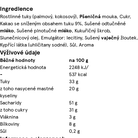
Ingredience
Rostlinné tuky (palmový, kokosový),
Pšeničná
mouka, Cukr,
Kakao se sníženým obsahem tuku 9%, Sušené odtučněné
mléko
, Sušené plnotučné
mléko
, Kukuřičný škrob,
Slunečnicový olej, Emulgátor: lecitiny, Sušený
vaječný
žloutek,
Kypřící látka (uhličitany sodné), Sůl, Aroma
Výživové údaje
Běžné hodnoty
na 100 g
Energetická hodnota
2248 kJ/
-
537 kcal
Tuky
33 g
z toho nasycené mastné
20 g
kyseliny
Sacharidy
51 g
z toho cukry
31 g
Vláknina
3 g
Bílkoviny
8 g
Sůl
0,2 g