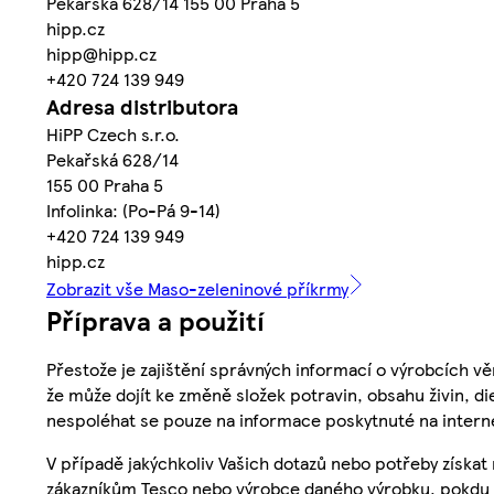
Pekařská 628/14 155 00 Praha 5
hipp.cz
hipp@hipp.cz
+420 724 139 949
Adresa distributora
HiPP Czech s.r.o.
Pekařská 628/14
155 00 Praha 5
Infolinka: (Po-Pá 9-14)
+420 724 139 949
hipp.cz
Zobrazit vše Maso-zeleninové příkrmy
Příprava a použití
Přestože je zajištění správných informací o výrobcích vě
že může dojít ke změně složek potravin, obsahu živin, di
nespoléhat se pouze na informace poskytnuté na intern
V případě jakýchkoliv Vašich dotazů nebo potřeby získat
zákazníkům Tesco nebo výrobce daného výrobku, pokdu 