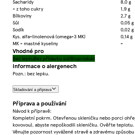
Sacharidy
8,0 g
- z toho cukry
1,9 g
Bílkoviny
2,7 g
Sůl
0,05 g
Sodík
0,02 g
Kys. alfa-linolenová (omega-3 MK)
0,14 g
MK - mastné kyseliny
-
Vhodné pro
Bez lepku
Bez přídavku soli
Bioprodukt
Informace o alergenech
Pozn.: bez lepku.
Skladování a příprava
Příprava a používání
Návod k přípravě:
Kompletní pokrm. Otevřenou skleničku nebo porci ohřejt
kovovou), abyste nepoškodili skleničku. Ověřte teplotu. 
Věnujte pozornost vyvážené stravě a zdravému způsobu ž