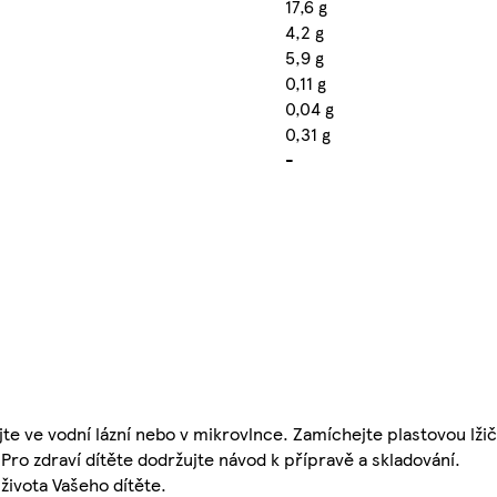
17,6 g
4,2 g
5,9 g
0,11 g
0,04 g
0,31 g
-
e ve vodní lázní nebo v mikrovlnce. Zamíchejte plastovou lži
Pro zdraví dítěte dodržujte návod k přípravě a skladování.
ivota Vašeho dítěte.