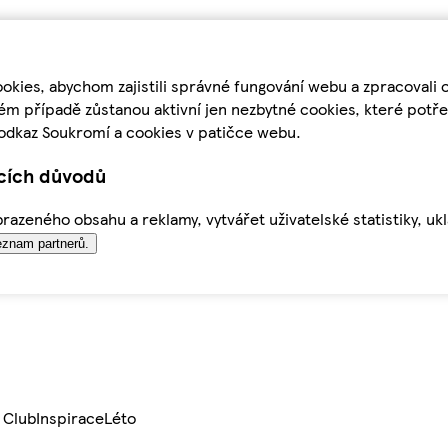
kies, abychom zajistili správné fungování webu a zpracovali 
ém případě zůstanou aktivní jen nezbytné cookies, které pot
odkaz Soukromí a cookies v patičce webu.
ících důvodů
azeného obsahu a reklamy, vytvářet uživatelské statistiky, uk
znam partnerů.
 Club
Inspirace
Léto