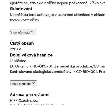
Ujistěte se, zda sklo a víčko nejsou poškozené. Víčko c
Skladování
Neohřátou část uchovejte v uzavřené skleničce v chladni
trvanlivost: víčko.
Více informací
Čistý obsah
220g ℮
Dolní věková hranice
12 Měsíce
EU Organic - HU-ÖKO-01, Zemědělská produkce/EU mi
Kontrolované ekologické zemědělství - CZ-BIO-001, Pro
Údaje o značce
Adresa pro vrácení
HiPP Czech s.r.o.