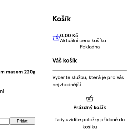
Košík
0,00 Kč
Aktuální cena košíku
0,00 Kč
Aktuální cena košíku
Pokladna
Váš košík
tím masem 220g
Vyberte službu, která je pro Vás
nejvhodnější
ní
Prázdný košík
g
Tady uvidíte položky přidané do
Přidat
košíku