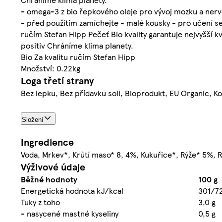
- omega-3 z bio řepkového oleje pro vývoj mozku a nervo
- před použitím zamíchejte - malé kousky - pro učení se 
ručím Stefan Hipp Pečeť Bio kvality garantuje nejvyšší k
positiv Chráníme klima planety.
Bio Za kvalitu ručím Stefan Hipp
Množství: 0.22kg
Loga třetí strany
Bez lepku, Bez přídavku soli, Bioprodukt, EU Organic, K
Složení
Ingredience
Voda, Mrkev*, Krůtí maso* 8, 4%, Kukuřice*, Rýže* 5%, 
Výživové údaje
Běžné hodnoty
100 g
Energetická hodnota kJ/kcal
301/7
Tuky z toho
3,0 g
- nasycené mastné kyseliny
0,5 g