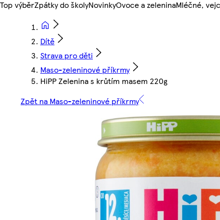
Top výběr
Zpátky do školy
Novinky
Ovoce a zelenina
Mléčné, vejc
Dítě
Strava pro děti
Maso-zeleninové příkrmy
HiPP Zelenina s krůtím masem 220g
Zpět na Maso-zeleninové příkrmy