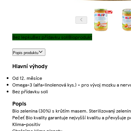
Bez lepku
Bez přídavku soli
Bioprodukt
Popis produktu
Hlavní výhody
Od 12. měsíce
Omega-3 (alfa-linolenová kys.) - pro vývoj mozku a ner
Bez přídavku soli
Popis
Bio zelenina (30%) s krůtím masem. Sterilizovaný zele
Pečeť Bio kvality garantuje nejvyšší kvalitu a převyšuje
Klima-positiv
Chráníme klima planety.