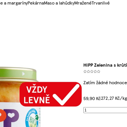
e a margaríny
Pekárna
Maso a lahůdky
Mražené
Trvanlivé
HiPP Zelenina s krů
Zatím žádné hodnoce
272,27 Kč/k
59,90 Kč