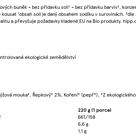
vých buněk - bez přidavku soli¹ - bez přídavku barviv², konze
kousat ¹obsah soli je daný obsahem sodíku v surovinách. ²dle z
valitu a převyšuje požadavky kladené EU na Bio produkty. hipp.
ontrolované ekologické zemědělství
Rýžová mouka*, Řepkový* 2%, Koření* (pepř*), *Z ekologickéh
220 g (1 porce)
2
661/158
6,6 g
1,1 g