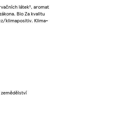
rvačních látek², aromat
ákona. Bio Za kvalitu
cz/klimapositiv. Klima-
o zemědělství