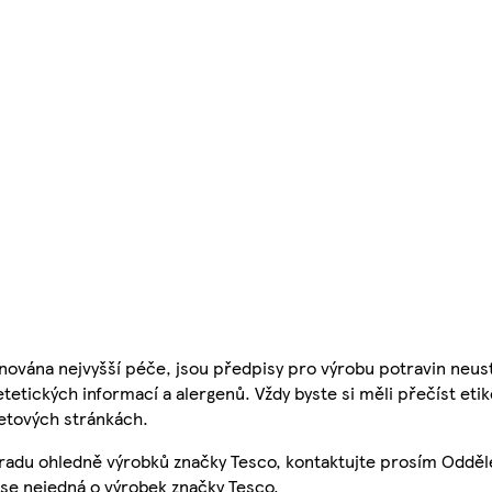
nována nejvyšší péče, jsou předpisy pro výrobu potravin neust
etetických informací a alergenů. Vždy byste si měli přečíst eti
etových stránkách.
 radu ohledně výrobků značky Tesco, kontaktujte prosím Odděl
se nejedná o výrobek značky Tesco.