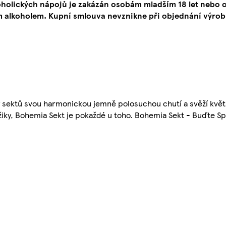
oholických nápojů je zakázán osobám mladším 18 let neb
 alkoholem. Kupní smlouva nevznikne při objednání výrob
ky sektů svou harmonickou jemně polosuchou chutí a svěží květ
žiky, Bohemia Sekt je pokaždé u toho. Bohemia Sekt - Buďte Sp