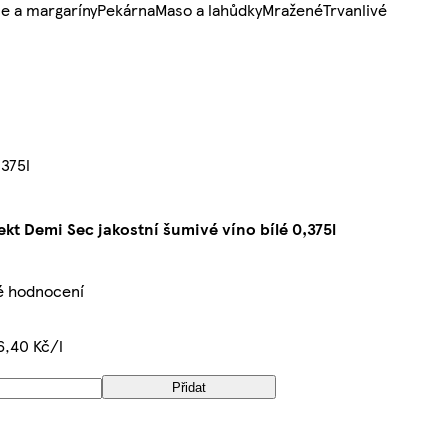
e a margaríny
Pekárna
Maso a lahůdky
Mražené
Trvanlivé
,375l
kt Demi Sec jakostní šumivé víno bílé 0,375l
é hodnocení
6,40 Kč/l
Přidat