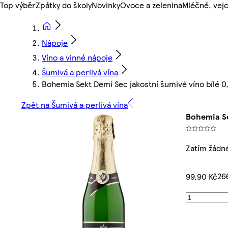
Top výběr
Zpátky do školy
Novinky
Ovoce a zelenina
Mléčné, vejc
Nápoje
Víno a vinné nápoje
Šumivá a perlivá vína
Bohemia Sekt Demi Sec jakostní šumivé víno bílé 0
Zpět na Šumivá a perlivá vína
Bohemia Se
Zatím žádn
26
99,90 Kč