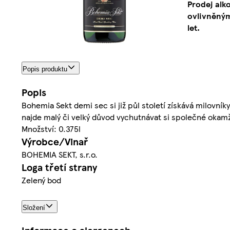
Prodej alk
ovlivněným
let.
Popis produktu
Popis
Bohemia Sekt demi sec si již půl století získává milovní
najde malý či velký důvod vychutnávat si společné okam
Množství: 0.375l
Výrobce/Vinař
BOHEMIA SEKT, s.r.o.
Loga třetí strany
Zelený bod
Složení