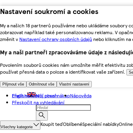
Nastavení soukromí a cookies
My a našich 18 partnerů používáme nebo ukládáme soubory coo
zobrazovat například také personalizovanou reklamu. V opačn
změnit v
Nastavení ochrany osobních údajů
nebo kliknutím na 
My a naši partneři zpracováváme údaje z následuj
Povolením souborů cookies nám umožníte měřit efektivitu zobr
používat přesná data o poloze a identifikovat vaše zařízení.
Se
Přijmout vše
Odmítnout vše
Vlastní nastavení
Přejít na hlavní obsah
English
Můj první nákup
Nápověda
Přeskočit na vyhledávání
Koupit teď
Oblíbené
Speciální nabídky
Online
Všechny kategorie