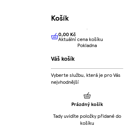
Košík
0,00 Kč
Aktuální cena košíku
0,00 Kč
Aktuální cena košíku
Pokladna
Váš košík
Vyberte službu, která je pro Vás
nejvhodnější
Prázdný košík
Tady uvidíte položky přidané do
košíku