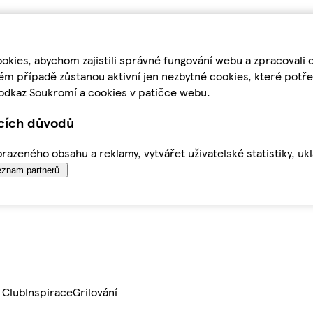
kies, abychom zajistili správné fungování webu a zpracovali 
ém případě zůstanou aktivní jen nezbytné cookies, které pot
odkaz Soukromí a cookies v patičce webu.
ících důvodů
azeného obsahu a reklamy, vytvářet uživatelské statistiky, uk
znam partnerů.
 Club
Inspirace
Grilování