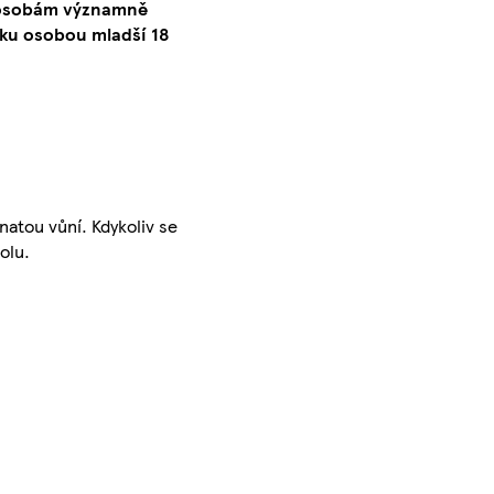
o osobám významně
ku osobou mladší 18
natou vůní. Kdykoliv se
olu.