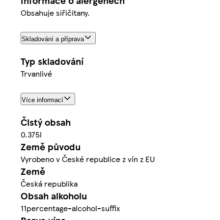
Informace o alergenech
Obsahuje siřičitany.
Skladování a příprava
Typ skladování
Trvanlivé
Více informací
Čistý obsah
0.375l
Země původu
Vyrobeno v České republice z vín z EU
Země
Česká republika
Obsah alkoholu
11percentage-alcohol-suffix