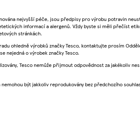
nována nejvyšší péče, jsou předpisy pro výrobu potravin neust
etetických informací a alergenů. Vždy byste si měli přečíst eti
etových stránkách.
 radu ohledně výrobků značky Tesco, kontaktujte prosím Odděl
se nejedná o výrobek značky Tesco.
ualizovány, Tesco nemůže přijmout odpovědnost za jakékoliv ne
a nemohou být jakkoliv reprodukovány bez předchozího souhla