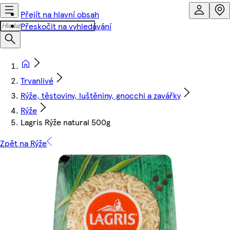
Přejít na hlavní obsah
Přeskočit na vyhledávání
Trvanlivé
Rýže, těstoviny, luštěniny, gnocchi a zavářky
Rýže
Lagris Rýže natural 500g
Zpět na Rýže