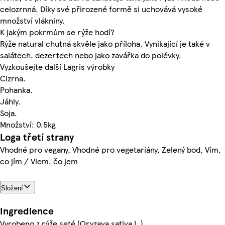
celozrnná. Díky své přirozené formě si uchovává vysoké
množství vlákniny.
K jakým pokrmům se rýže hodí?
Rýže natural chutná skvěle jako příloha. Vynikající je také v
salátech, dezertech nebo jako zavářka do polévky.
Vyzkoušejte další Lagris výrobky
Cizrna.
Pohanka.
Jáhly.
Soja.
Množství: 0.5kg
Loga třetí strany
Vhodné pro vegany, Vhodné pro vegetariány, Zelený bod, Vím,
co jím / Viem, čo jem
Složení
Ingredience
Vyrobeno z rýže seté (Oryzava sativa L.)