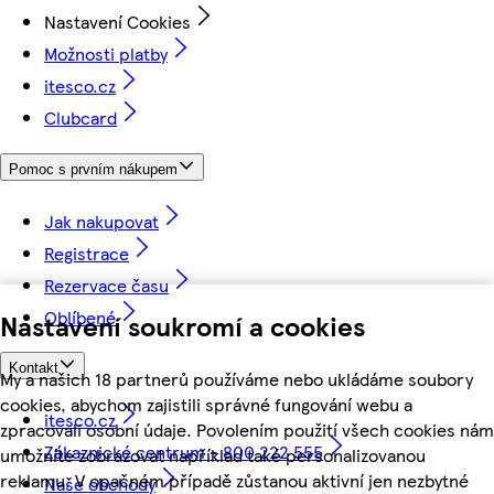
Nastavení Cookies
Možnosti platby
itesco.cz
Clubcard
Pomoc s prvním nákupem
Jak nakupovat
Registrace
Rezervace času
Oblíbené
Nastavení soukromí a cookies
Kontakt
My a našich 18 partnerů používáme nebo ukládáme soubory
cookies, abychom zajistili správné fungování webu a
itesco.cz
zpracovali osobní údaje. Povolením použití všech cookies nám
Zákaznické centrum - 800 222 555
umožníte zobrazovat například také personalizovanou
reklamu. V opačném případě zůstanou aktivní jen nezbytné
Naše obchody