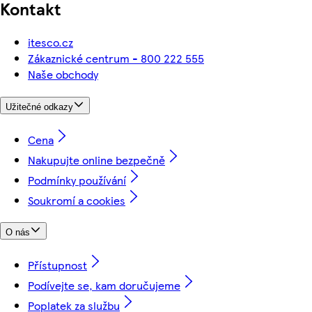
Kontakt
itesco.cz
Zákaznické centrum - 800 222 555
Naše obchody
Užitečné odkazy
Cena
Nakupujte online bezpečně
Podmínky používání
Soukromí a cookies
O nás
Přístupnost
Podívejte se, kam doručujeme
Poplatek za službu