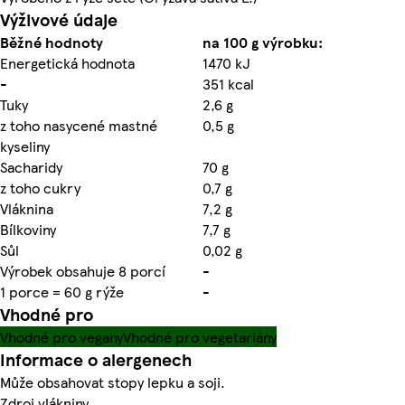
Výživové údaje
Běžné hodnoty
na 100 g výrobku:
Energetická hodnota
1470 kJ
-
351 kcal
Tuky
2,6 g
z toho nasycené mastné
0,5 g
kyseliny
Sacharidy
70 g
z toho cukry
0,7 g
Vláknina
7,2 g
Bílkoviny
7,7 g
Sůl
0,02 g
Výrobek obsahuje 8 porcí
-
1 porce = 60 g rýže
-
Vhodné pro
Vhodné pro vegany
Vhodné pro vegetariány
Informace o alergenech
Může obsahovat stopy lepku a soji.
Zdroj vlákniny