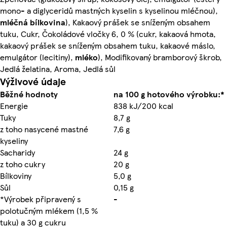
mono- a diglyceridů mastných kyselin s kyselinou mléčnou),
mléčná bílkovina
), Kakaový prášek se sníženým obsahem
tuku, Cukr, Čokoládové vločky 6, 0 % (cukr, kakaová hmota,
kakaový prášek se sníženým obsahem tuku, kakaové máslo,
emulgátor (lecitiny),
mléko
), Modifikovaný bramborový škrob,
Jedlá želatina, Aroma, Jedlá sůl
Výživové údaje
Běžné hodnoty
na 100 g hotového výrobku:*
Energie
838 kJ/200 kcal
Tuky
8,7 g
z toho nasycené mastné
7,6 g
kyseliny
Sacharidy
24 g
z toho cukry
20 g
Bílkoviny
5,0 g
Sůl
0,15 g
*Výrobek připravený s
-
polotučným mlékem (1,5 %
tuku) a 30 g cukru