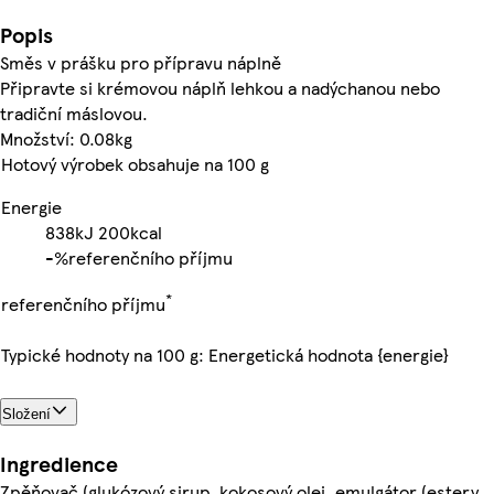
Popis
Směs v prášku pro přípravu náplně
Připravte si krémovou náplň lehkou a nadýchanou nebo
tradiční máslovou.
Množství: 0.08kg
Hotový výrobek obsahuje na 100 g
Energie
838kJ
200kcal
-%
referenčního příjmu
*
referenčního příjmu
Typické hodnoty na 100 g: Energetická hodnota {energie}
Složení
Ingredience
Zpěňovač (glukózový sirup, kokosový olej, emulgátor (estery