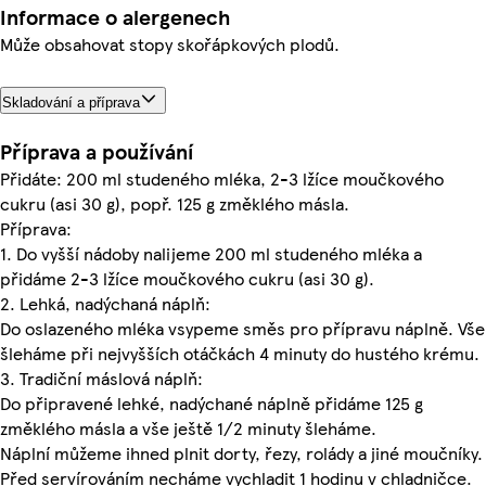
Informace o alergenech
Může obsahovat stopy skořápkových plodů.
Skladování a příprava
Příprava a používání
Přidáte: 200 ml studeného mléka, 2-3 lžíce moučkového
cukru (asi 30 g), popř. 125 g změklého másla.
Příprava:
1. Do vyšší nádoby nalijeme 200 ml studeného mléka a
přidáme 2-3 lžíce moučkového cukru (asi 30 g).
2. Lehká, nadýchaná náplň:
Do oslazeného mléka vsypeme směs pro přípravu náplně. Vše
šleháme při nejvyšších otáčkách 4 minuty do hustého krému.
3. Tradiční máslová náplň:
Do připravené lehké, nadýchané náplně přidáme 125 g
změklého másla a vše ještě 1/2 minuty šleháme.
Náplní můžeme ihned plnit dorty, řezy, rolády a jiné moučníky.
Před servírováním necháme vychladit 1 hodinu v chladničce.