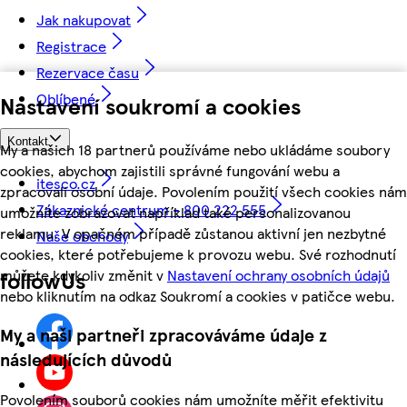
Jak nakupovat
Registrace
Rezervace času
Oblíbené
Nastavení soukromí a cookies
Kontakt
My a našich 18 partnerů používáme nebo ukládáme soubory
cookies, abychom zajistili správné fungování webu a
itesco.cz
zpracovali osobní údaje. Povolením použití všech cookies nám
Zákaznické centrum - 800 222 555
umožníte zobrazovat například také personalizovanou
reklamu. V opačném případě zůstanou aktivní jen nezbytné
Naše obchody
cookies, které potřebujeme k provozu webu. Své rozhodnutí
můžete kdykoliv změnit v
Nastavení ochrany osobních údajů
followUs
nebo kliknutím na odkaz Soukromí a cookies v patičce webu.
My a naši partneři zpracováváme údaje z
následujících důvodů
Povolením souborů cookies nám umožníte měřit efektivitu