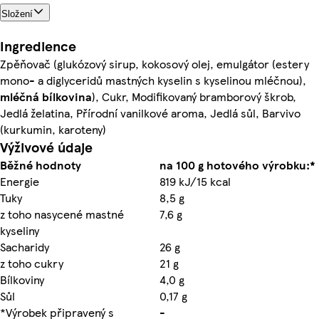
Složení
Ingredience
Zpěňovač (glukózový sirup, kokosový olej, emulgátor (estery
mono- a diglyceridů mastných kyselin s kyselinou mléčnou),
mléčná bílkovina
), Cukr, Modifikovaný bramborový škrob,
Jedlá želatina, Přírodní vanilkové aroma, Jedlá sůl, Barvivo
(kurkumin, karoteny)
Výživové údaje
Běžné hodnoty
na 100 g hotového výrobku:*
Energie
819 kJ/15 kcal
Tuky
8,5 g
z toho nasycené mastné
7,6 g
kyseliny
Sacharidy
26 g
z toho cukry
21 g
Bílkoviny
4,0 g
Sůl
0,17 g
*Výrobek připravený s
-