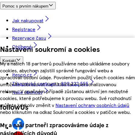
Pomoc s prvním nákupem
Jak nakupovat
Registrace
Rezervace času
Oblíbené
Nastavení soukromí a cookies
Kontakt
My a našich 18 partnerů používáme nebo ukládáme soubory
cookies, abychom zajistili správné fungování webu a
itesco.cz
zpracovali osobní údaje. Povolením použití všech cookies nám
Zákaznické centrum - 800 222 555
umožníte zobrazovat například také personalizovanou
reklamu. V opačném případě zůstanou aktivní jen nezbytné
Naše obchody
cookies, které potřebujeme k provozu webu. Své rozhodnutí
můžete kdykoliv změnit v
Nastavení ochrany osobních údajů
followUs
nebo kliknutím na odkaz Soukromí a cookies v patičce webu.
My a naši partneři zpracováváme údaje z
následujících důvodů