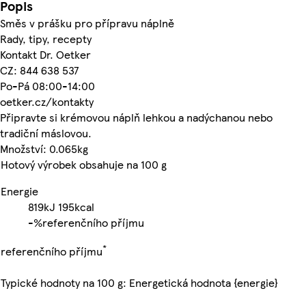
Popis
Směs v prášku pro přípravu náplně
Rady, tipy, recepty
Kontakt Dr. Oetker
CZ: 844 638 537
Po-Pá 08:00-14:00
oetker.cz/kontakty
Připravte si krémovou náplň lehkou a nadýchanou nebo
tradiční máslovou.
Množství: 0.065kg
Hotový výrobek obsahuje na 100 g
Energie
819kJ
195kcal
-%
referenčního příjmu
*
referenčního příjmu
Typické hodnoty na 100 g: Energetická hodnota {energie}