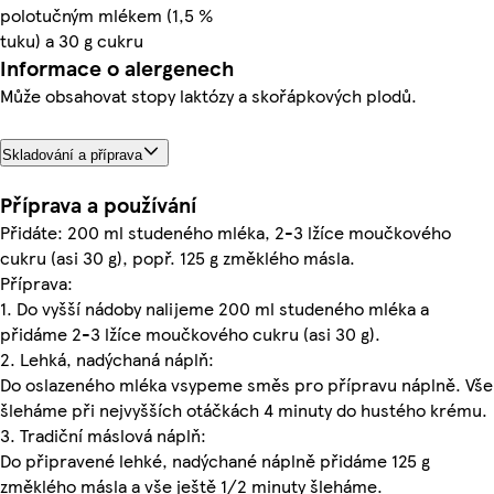
polotučným mlékem (1,5 %
tuku) a 30 g cukru
Informace o alergenech
Může obsahovat stopy laktózy a skořápkových plodů.
Skladování a příprava
Příprava a používání
Přidáte: 200 ml studeného mléka, 2-3 lžíce moučkového
cukru (asi 30 g), popř. 125 g změklého másla.
Příprava:
1. Do vyšší nádoby nalijeme 200 ml studeného mléka a
přidáme 2-3 lžíce moučkového cukru (asi 30 g).
2. Lehká, nadýchaná náplň:
Do oslazeného mléka vsypeme směs pro přípravu náplně. Vše
šleháme při nejvyšších otáčkách 4 minuty do hustého krému.
3. Tradiční máslová náplň:
Do připravené lehké, nadýchané náplně přidáme 125 g
změklého másla a vše ještě 1/2 minuty šleháme.