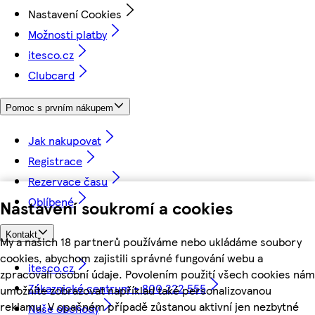
Nastavení Cookies
Možnosti platby
itesco.cz
Clubcard
Pomoc s prvním nákupem
Jak nakupovat
Registrace
Rezervace času
Oblíbené
Nastavení soukromí a cookies
Kontakt
My a našich 18 partnerů používáme nebo ukládáme soubory
cookies, abychom zajistili správné fungování webu a
itesco.cz
zpracovali osobní údaje. Povolením použití všech cookies nám
Zákaznické centrum - 800 222 555
umožníte zobrazovat například také personalizovanou
reklamu. V opačném případě zůstanou aktivní jen nezbytné
Naše obchody