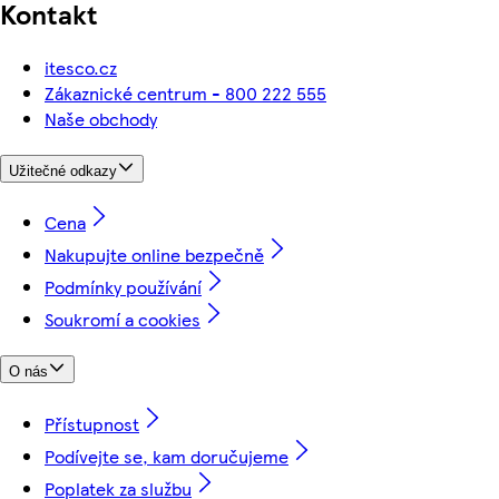
Kontakt
itesco.cz
Zákaznické centrum - 800 222 555
Naše obchody
Užitečné odkazy
Cena
Nakupujte online bezpečně
Podmínky používání
Soukromí a cookies
O nás
Přístupnost
Podívejte se, kam doručujeme
Poplatek za službu