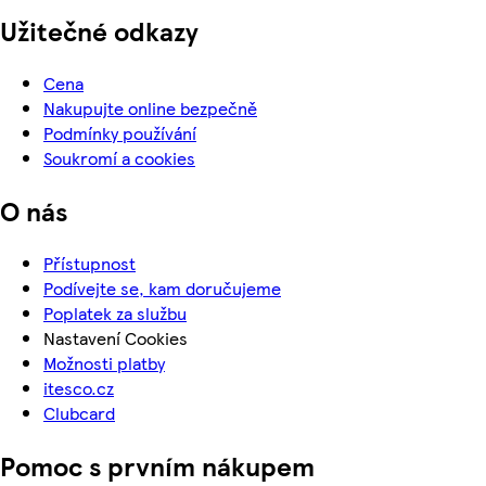
Užitečné odkazy
Cena
Nakupujte online bezpečně
Podmínky používání
Soukromí a cookies
O nás
Přístupnost
Podívejte se, kam doručujeme
Poplatek za službu
Nastavení Cookies
Možnosti platby
itesco.cz
Clubcard
Pomoc s prvním nákupem