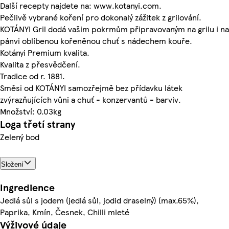
Další recepty najdete na: www.kotanyi.com.
Pečlivě vybrané koření pro dokonalý zážitek z grilování.
KOTÁNYI Gril dodá vašim pokrmům připravovaným na grilu i na
pánvi oblíbenou kořeněnou chuť s nádechem kouře.
Kotányi Premium kvalita.
Kvalita z přesvědčení.
Tradice od r. 1881.
Směsi od KOTÁNYI samozřejmě bez přídavku látek
zvýrazňujících vůni a chuť - konzervantů - barviv.
Množství: 0.03kg
Loga třetí strany
Zelený bod
Složení
Ingredience
Jedlá sůl s jodem (jedlá sůl, jodid draselný) (max.65%),
Paprika, Kmín, Česnek, Chilli mleté
Výživové údaje