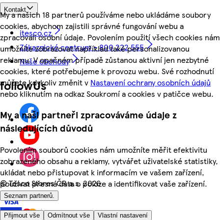
Kontakt
My a našich 18 partnerů používáme nebo ukládáme soubory
cookies, abychom zajistili správné fungování webu a
itesco.cz
zpracovali osobní údaje. Povolením použití všech cookies nám
Zákaznické centrum - 800 222 555
umožníte zobrazovat například také personalizovanou
reklamu. V opačném případě zůstanou aktivní jen nezbytné
Naše obchody
cookies, které potřebujeme k provozu webu. Své rozhodnutí
můžete kdykoliv změnit v
Nastavení ochrany osobních údajů
followUs
nebo kliknutím na odkaz Soukromí a cookies v patičce webu.
My a naši partneři zpracováváme údaje z
následujících důvodů
Povolením souborů cookies nám umožníte měřit efektivitu
zobrazeného obsahu a reklamy, vytvářet uživatelské statistiky,
ukládat nebo přistupovat k informacím ve vašem zařízení,
©
Tesco Stores ČR a.s. 2026
používat přesná data o poloze a identifikovat vaše zařízení.
Seznam partnerů.
Přijmout vše
Odmítnout vše
Vlastní nastavení