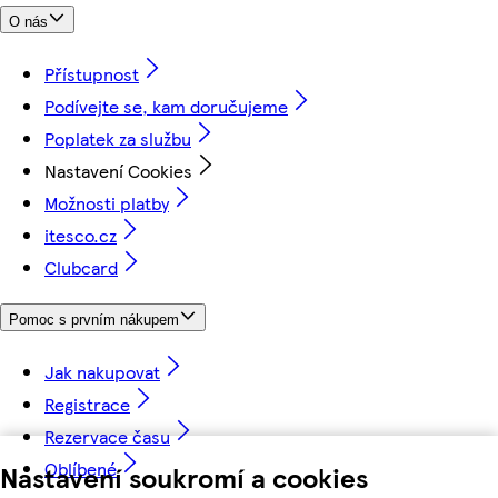
O nás
Přístupnost
Podívejte se, kam doručujeme
Poplatek za službu
Nastavení Cookies
Možnosti platby
itesco.cz
Clubcard
Pomoc s prvním nákupem
Jak nakupovat
Registrace
Rezervace času
Oblíbené
Nastavení soukromí a cookies