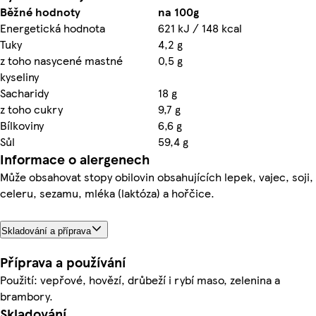
Běžné hodnoty
na 100g
Energetická hodnota
621 kJ / 148 kcal
Tuky
4,2 g
z toho nasycené mastné
0,5 g
kyseliny
Sacharidy
18 g
z toho cukry
9,7 g
Bílkoviny
6,6 g
Sůl
59,4 g
Informace o alergenech
Může obsahovat stopy obilovin obsahujících lepek, vajec, soji,
celeru, sezamu, mléka (laktóza) a hořčice.
Skladování a příprava
Příprava a používání
Použití: vepřové, hovězí, drůbeží i rybí maso, zelenina a
brambory.
Skladování