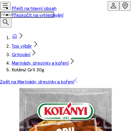
Přejít na hlavní obsah
Přeskočit na vyhledávání
Top výběr
Grilování
Marinády, dresinky a koření
Kotányi Gril 30g
Zpět na Marinády, dresinky a koření