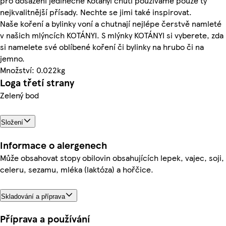
pro dosažení jedinečné Kotányi chuti používáme pouze ty
nejkvalitnější přísady. Nechte se jimi také inspirovat.
Naše koření a bylinky voní a chutnají nejlépe čerstvě namleté
v našich mlýncích KOTÁNYI. S mlýnky KOTÁNYI si vyberete, zda
si namelete své oblíbené koření či bylinky na hrubo či na
jemno.
Množství: 0.022kg
Loga třetí strany
Zelený bod
Složení
Informace o alergenech
Může obsahovat stopy obilovin obsahujících lepek, vajec, soji,
celeru, sezamu, mléka (laktóza) a hořčice.
Skladování a příprava
Příprava a používání