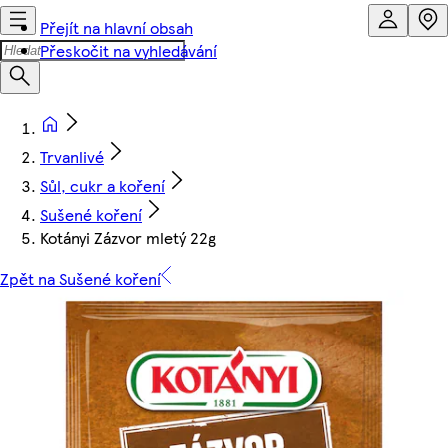
Přejít na hlavní obsah
Přeskočit na vyhledávání
Trvanlivé
Sůl, cukr a koření
Sušené koření
Kotányi Zázvor mletý 22g
Zpět na Sušené koření