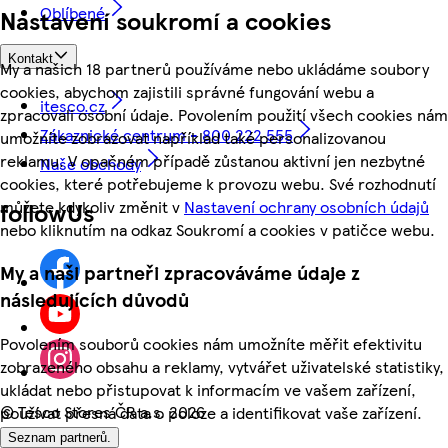
Oblíbené
Nastavení soukromí a cookies
Kontakt
My a našich 18 partnerů používáme nebo ukládáme soubory
cookies, abychom zajistili správné fungování webu a
itesco.cz
zpracovali osobní údaje. Povolením použití všech cookies nám
Zákaznické centrum - 800 222 555
umožníte zobrazovat například také personalizovanou
reklamu. V opačném případě zůstanou aktivní jen nezbytné
Naše obchody
cookies, které potřebujeme k provozu webu. Své rozhodnutí
můžete kdykoliv změnit v
Nastavení ochrany osobních údajů
followUs
nebo kliknutím na odkaz Soukromí a cookies v patičce webu.
My a naši partneři zpracováváme údaje z
následujících důvodů
Povolením souborů cookies nám umožníte měřit efektivitu
zobrazeného obsahu a reklamy, vytvářet uživatelské statistiky,
ukládat nebo přistupovat k informacím ve vašem zařízení,
©
Tesco Stores ČR a.s. 2026
používat přesná data o poloze a identifikovat vaše zařízení.
Seznam partnerů.