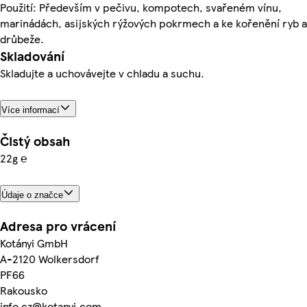
Použití: Především v pečivu, kompotech, svařeném vínu,
marinádách, asijských rýžových pokrmech a ke kořenění ryb a
drůbeže.
Skladování
Skladujte a uchovávejte v chladu a suchu.
Více informací
Čistý obsah
22g ℮
Údaje o značce
Adresa pro vrácení
Kotányi GmbH
A-2120 Wolkersdorf
PF66
Rakousko
info.cz@kotanyi.com