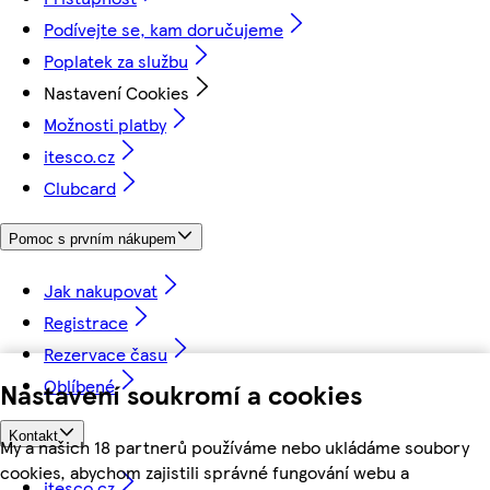
Podívejte se, kam doručujeme
Poplatek za službu
Nastavení Cookies
Možnosti platby
itesco.cz
Clubcard
Pomoc s prvním nákupem
Jak nakupovat
Registrace
Rezervace času
Oblíbené
Nastavení soukromí a cookies
Kontakt
My a našich 18 partnerů používáme nebo ukládáme soubory
cookies, abychom zajistili správné fungování webu a
itesco.cz