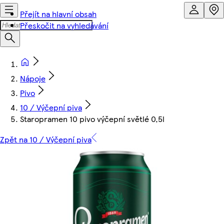
Přejít na hlavní obsah
Přeskočit na vyhledávání
Nápoje
Pivo
10 / Výčepní piva
Staropramen 10 pivo výčepní světlé 0,5l
Zpět na 10 / Výčepní piva