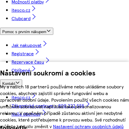
Možnosti platby
itesco.cz
Clubcard
Pomoc s prvním nákupem
Jak nakupovat
Registrace
Rezervace času
Oblíbené
Nastavení soukromí a cookies
Kontakt
My a našich 18 partnerů používáme nebo ukládáme soubory
cookies, abychom zajistili správné fungování webu a
itesco.cz
zpracovali osobní údaje. Povolením použití všech cookies nám
Zákaznické centrum - 800 222 555
umožníte zobrazovat například také personalizovanou
reklamu. V opačném případě zůstanou aktivní jen nezbytné
Naše obchody
cookies, které potřebujeme k provozu webu. Své rozhodnutí
můžete kdykoliv změnit v
Nastavení ochrany osobních údajů
followUs