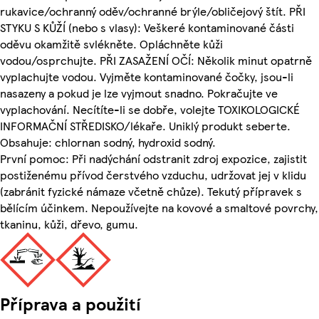
rukavice/ochranný oděv/ochranné brýle/obličejový štít. PŘI
STYKU S KŮŽÍ (nebo s vlasy): Veškeré kontaminované části
oděvu okamžitě svlékněte. Opláchněte kůži
vodou/osprchujte. PŘI ZASAŽENÍ OČÍ: Několik minut opatrně
vyplachujte vodou. Vyjměte kontaminované čočky, jsou-li
nasazeny a pokud je lze vyjmout snadno. Pokračujte ve
vyplachování. Necítíte-li se dobře, volejte TOXIKOLOGICKÉ
INFORMAČNÍ STŘEDISKO/lékaře. Uniklý produkt seberte.
Obsahuje: chlornan sodný, hydroxid sodný.
První pomoc: Při nadýchání odstranit zdroj expozice, zajistit
postiženému přívod čerstvého vzduchu, udržovat jej v klidu
(zabránit fyzické námaze včetně chůze). Tekutý přípravek s
bělícím účinkem. Nepoužívejte na kovové a smaltové povrchy,
tkaninu, kůži, dřevo, gumu.
Příprava a použití