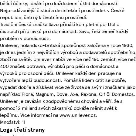
bělící účinky, ideální pro každodenní úklid domácnosti.
Nejprodávanější čisticí a dezinfekční prostředek v České
republice, šetrný k životnímu prostředí.
Tradiční česká značka Savo přináší kompletní portfolio
čisticích přípravků pro domácnost. Savo, řeší téměř každý
problém v domácnosti.
Unilever, holandsko-britská společnost založena v roce 1930,
je dnes jedním z největších výrobců a dodavatelů spotřebního
zboží na světě. Unilever nabízí ve více než 190 zemích více než
400 značek potravin, výrobků pro péči o domácnost a
výrobků pro osobní péči. Unilever každý den pracuje na
vytvoření lepší budoucnosti. Pomáhá lidem cítit se dobře,
vypadat dobře a získávat více ze života se svými značkami jako
například Flora, Magnum, Dove, Axe, Rexona, Cif či Domestos.
Unilever je zavázán k zodpovědnému chování a věří, že s
pomocí 2 miliard svých zákazníků dokáže měnit svět k
lepšímu. Více informací na www.unilever.cz.
Množství: 1l
Loga třetí strany