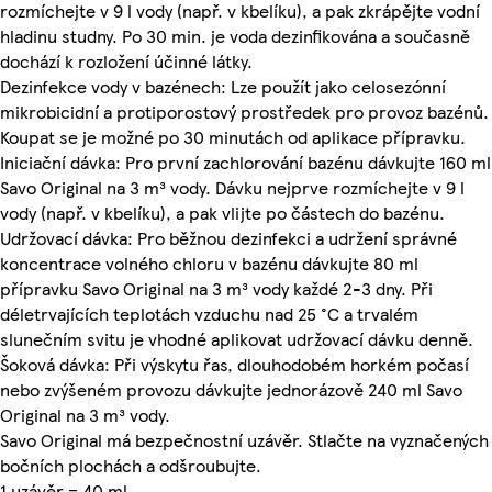
rozmíchejte v 9 l vody (např. v kbelíku), a pak zkrápějte vodní
hladinu studny. Po 30 min. je voda dezinfikována a současně
dochází k rozložení účinné látky.
Dezinfekce vody v bazénech: Lze použít jako celosezónní
mikrobicidní a protiporostový prostředek pro provoz bazénů.
Koupat se je možné po 30 minutách od aplikace přípravku.
Iniciační dávka: Pro první zachlorování bazénu dávkujte 160 ml
Savo Original na 3 m³ vody. Dávku nejprve rozmíchejte v 9 l
vody (např. v kbelíku), a pak vlijte po částech do bazénu.
Udržovací dávka: Pro běžnou dezinfekci a udržení správné
koncentrace volného chloru v bazénu dávkujte 80 ml
přípravku Savo Original na 3 m³ vody každé 2-3 dny. Při
déletrvajících teplotách vzduchu nad 25 °C a trvalém
slunečním svitu je vhodné aplikovat udržovací dávku denně.
Šoková dávka: Při výskytu řas, dlouhodobém horkém počasí
nebo zvýšeném provozu dávkujte jednorázově 240 ml Savo
Original na 3 m³ vody.
Savo Original má bezpečnostní uzávěr. Stlačte na vyznačených
bočních plochách a odšroubujte.
1 uzávěr = 40 ml.