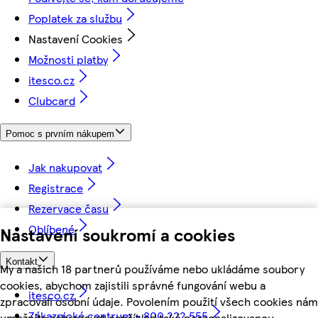
Poplatek za službu
Nastavení Cookies
Možnosti platby
itesco.cz
Clubcard
Pomoc s prvním nákupem
Jak nakupovat
Registrace
Rezervace času
Oblíbené
Nastavení soukromí a cookies
Kontakt
My a našich 18 partnerů používáme nebo ukládáme soubory
cookies, abychom zajistili správné fungování webu a
itesco.cz
zpracovali osobní údaje. Povolením použití všech cookies nám
Zákaznické centrum - 800 222 555
umožníte zobrazovat například také personalizovanou