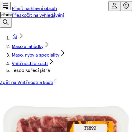
Přejít na hlavní obsah
Přeskočit na vyhledávání
Maso a lahůdky
Maso, ryby a speciality
Vnitřnosti a kosti
Tesco Kuřecí játra
Zpět na Vnitřnosti a kosti