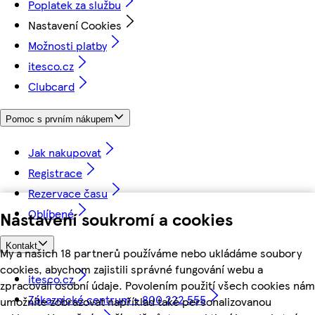
Poplatek za službu
Nastavení Cookies
Možnosti platby
itesco.cz
Clubcard
Pomoc s prvním nákupem
Jak nakupovat
Registrace
Rezervace času
Oblíbené
Nastavení soukromí a cookies
Kontakt
My a našich 18 partnerů používáme nebo ukládáme soubory
cookies, abychom zajistili správné fungování webu a
itesco.cz
zpracovali osobní údaje. Povolením použití všech cookies nám
Zákaznické centrum - 800 222 555
umožníte zobrazovat například také personalizovanou