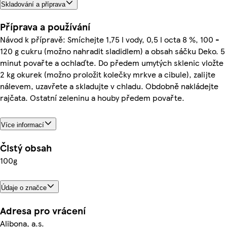
Skladování a příprava
Příprava a používání
Návod k přípravě: Smíchejte 1,75 l vody, 0,5 l octa 8 %, 100 -
120 g cukru (možno nahradit sladidlem) a obsah sáčku Deko. 5
minut povařte a ochlaďte. Do předem umytých sklenic vložte
2 kg okurek (možno proložit kolečky mrkve a cibule), zalijte
nálevem, uzavřete a skladujte v chladu. Obdobně nakládejte
rajčata. Ostatní zeleninu a houby předem povařte.
Více informací
Čistý obsah
100g
Údaje o značce
Adresa pro vrácení
Alibona, a.s.