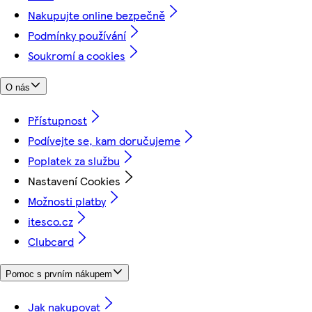
Nakupujte online bezpečně
Podmínky používání
Soukromí a cookies
O nás
Přístupnost
Podívejte se, kam doručujeme
Poplatek za službu
Nastavení Cookies
Možnosti platby
itesco.cz
Clubcard
Pomoc s prvním nákupem
Jak nakupovat