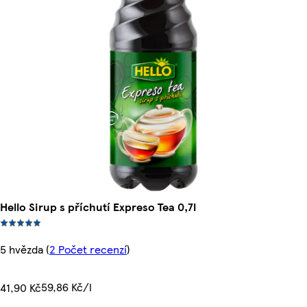
Hello Sirup s příchutí Expreso Tea 0,7l
5 hvězda
(
2 Počet recenzí
)
59,86 Kč/l
41,90 Kč