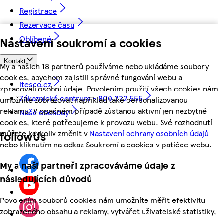
Registrace
Rezervace času
Oblíbené
Nastavení soukromí a cookies
Kontakt
My a našich 18 partnerů používáme nebo ukládáme soubory
cookies, abychom zajistili správné fungování webu a
itesco.cz
zpracovali osobní údaje. Povolením použití všech cookies nám
Zákaznické centrum - 800 222 555
umožníte zobrazovat například také personalizovanou
reklamu. V opačném případě zůstanou aktivní jen nezbytné
Naše obchody
cookies, které potřebujeme k provozu webu. Své rozhodnutí
můžete kdykoliv změnit v
Nastavení ochrany osobních údajů
followUs
nebo kliknutím na odkaz Soukromí a cookies v patičce webu.
My a naši partneři zpracováváme údaje z
následujících důvodů
Povolením souborů cookies nám umožníte měřit efektivitu
zobrazeného obsahu a reklamy, vytvářet uživatelské statistiky,