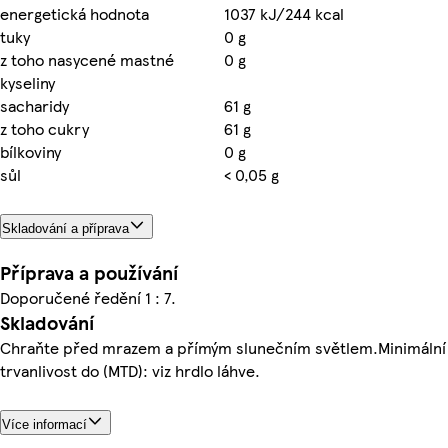
energetická hodnota
1037 kJ/244 kcal
tuky
0 g
z toho nasycené mastné
0 g
kyseliny
sacharidy
61 g
z toho cukry
61 g
bílkoviny
0 g
sůl
< 0,05 g
Skladování a příprava
Příprava a používání
Doporučené ředění 1 : 7.
Skladování
Chraňte před mrazem a přímým slunečním světlem.Minimální
trvanlivost do (MTD): viz hrdlo láhve.
Více informací