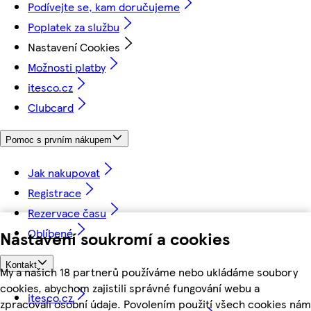
Podívejte se, kam doručujeme
Poplatek za službu
Nastavení Cookies
Možnosti platby
itesco.cz
Clubcard
Pomoc s prvním nákupem
Jak nakupovat
Registrace
Rezervace času
Oblíbené
Nastavení soukromí a cookies
Kontakt
My a našich 18 partnerů používáme nebo ukládáme soubory
cookies, abychom zajistili správné fungování webu a
itesco.cz
zpracovali osobní údaje. Povolením použití všech cookies nám