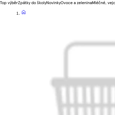
Top výběr
Zpátky do školy
Novinky
Ovoce a zelenina
Mléčné, vejc