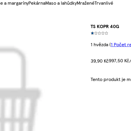
e a margaríny
Pekárna
Maso a lahůdky
Mražené
Trvanlivé
TS KOPR 40G
1 hvězda
(
1 Počet r
997,50 Kč
39,90 Kč
Tento produkt je 