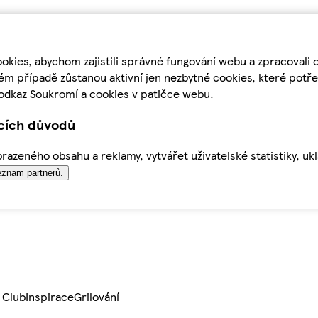
kies, abychom zajistili správné fungování webu a zpracovali 
ém případě zůstanou aktivní jen nezbytné cookies, které pot
odkaz Soukromí a cookies v patičce webu.
ících důvodů
azeného obsahu a reklamy, vytvářet uživatelské statistiky, uk
znam partnerů.
 Club
Inspirace
Grilování