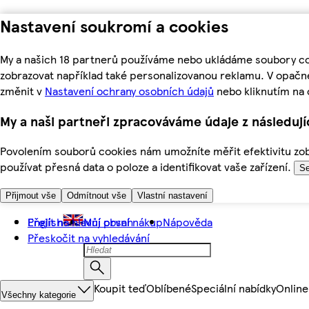
Nastavení soukromí a cookies
My a našich 18 partnerů používáme nebo ukládáme soubory coo
zobrazovat například také personalizovanou reklamu. V opačn
změnit v
Nastavení ochrany osobních údajů
nebo kliknutím na 
My a naši partneři zpracováváme údaje z následuj
Povolením souborů cookies nám umožníte měřit efektivitu zobr
používat přesná data o poloze a identifikovat vaše zařízení.
Se
Přijmout vše
Odmítnout vše
Vlastní nastavení
Přejít na hlavní obsah
English
Můj první nákup
Nápověda
Přeskočit na vyhledávání
Koupit teď
Oblíbené
Speciální nabídky
Online
Všechny kategorie