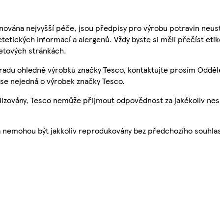
nována nejvyšší péče, jsou předpisy pro výrobu potravin neust
etetických informací a alergenů. Vždy byste si měli přečíst eti
etových stránkách.
 radu ohledně výrobků značky Tesco, kontaktujte prosím Odděl
se nejedná o výrobek značky Tesco.
ualizovány, Tesco nemůže přijmout odpovědnost za jakékoliv ne
a nemohou být jakkoliv reprodukovány bez předchozího souhla