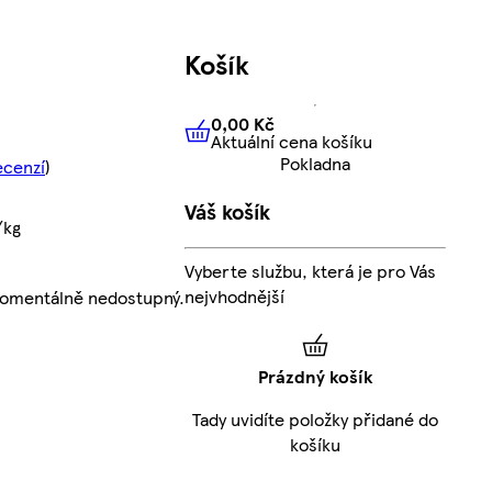
Košík
0,00 Kč
Aktuální cena košíku
0,00 Kč
Aktuální cena košíku
Pokladna
ecenzí
)
Váš košík
/kg
Vyberte službu, která je pro Vás
nejvhodnější
momentálně nedostupný.
Prázdný košík
Tady uvidíte položky přidané do
košíku