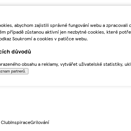
kies, abychom zajistili správné fungování webu a zpracovali 
ém případě zůstanou aktivní jen nezbytné cookies, které pot
odkaz Soukromí a cookies v patičce webu.
ících důvodů
azeného obsahu a reklamy, vytvářet uživatelské statistiky, uk
znam partnerů.
 Club
Inspirace
Grilování