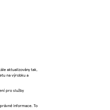
ále aktualizovány tak,
ketu na výrobku a
ení pro služby
správné informace. To