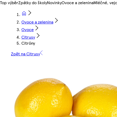
Top výběr
Zpátky do školy
Novinky
Ovoce a zelenina
Mléčné, vejc
Ovoce a zelenina
Ovoce
Citrusy
Citróny
Zpět na Citrusy