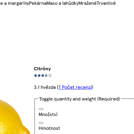
e a margaríny
Pekárna
Maso a lahůdky
Mražené
Trvanlivé
Citróny
3.1 hvězda
(
7 Počet recenzí
)
Toggle quantity and weight
(Required)
Množství
Hmotnost