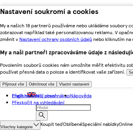
Nastavení soukromí a cookies
My a našich 18 partnerů používáme nebo ukládáme soubory coo
zobrazovat například také personalizovanou reklamu. V opačn
změnit v
Nastavení ochrany osobních údajů
nebo kliknutím na 
My a naši partneři zpracováváme údaje z následuj
Povolením souborů cookies nám umožníte měřit efektivitu zobr
používat přesná data o poloze a identifikovat vaše zařízení.
Se
Přijmout vše
Odmítnout vše
Vlastní nastavení
Přejít na hlavní obsah
English
Můj první nákup
Nápověda
Přeskočit na vyhledávání
Koupit teď
Oblíbené
Speciální nabídky
Online
Všechny kategorie