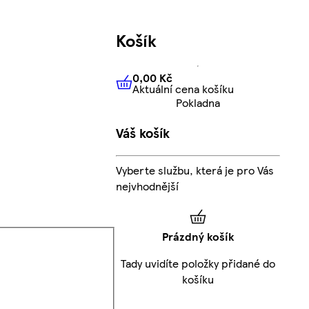
Košík
0,00 Kč
Aktuální cena košíku
0,00 Kč
Aktuální cena košíku
Pokladna
Váš košík
Vyberte službu, která je pro Vás
nejvhodnější
Prázdný košík
Tady uvidíte položky přidané do
košíku