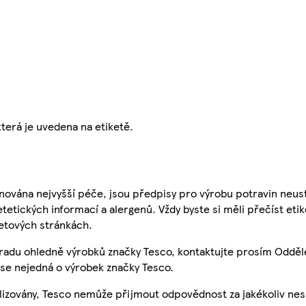
která je uvedena na etiketě.
nována nejvyšší péče, jsou předpisy pro výrobu potravin neust
etetických informací a alergenů. Vždy byste si měli přečíst eti
etových stránkách.
 radu ohledně výrobků značky Tesco, kontaktujte prosím Odděl
se nejedná o výrobek značky Tesco.
ualizovány, Tesco nemůže přijmout odpovědnost za jakékoliv ne