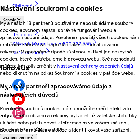
Oblíbené
Nastavení soukromí a cookies
Kontakt
My a našich 18 partnerů používáme nebo ukládáme soubory
cookies, abychom zajistili správné fungování webu a
itesco.cz
zpracovali osobní údaje. Povolením použití všech cookies nám
Zákaznické centrum - 800 222 555
umožníte zobrazovat například také personalizovanou
reklamu. V opačném případě zůstanou aktivní jen nezbytné
Naše obchody
cookies, které potřebujeme k provozu webu. Své rozhodnutí
můžete kdykoliv změnit v
Nastavení ochrany osobních údajů
followUs
nebo kliknutím na odkaz Soukromí a cookies v patičce webu.
My a naši partneři zpracováváme údaje z
následujících důvodů
Povolením souborů cookies nám umožníte měřit efektivitu
zobrazeného obsahu a reklamy, vytvářet uživatelské statistiky,
ukládat nebo přistupovat k informacím ve vašem zařízení,
©
Tesco Stores ČR a.s. 2026
používat přesná data o poloze a identifikovat vaše zařízení.
Seznam partnerů.