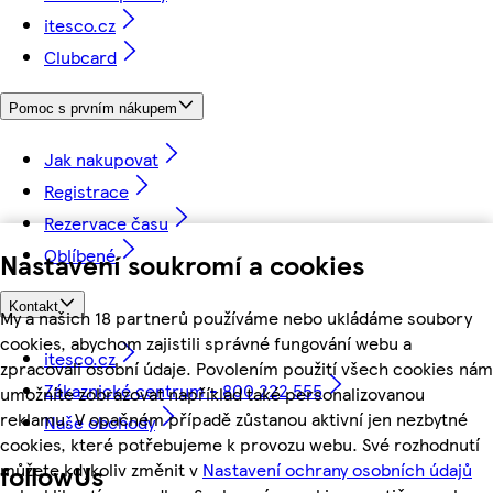
itesco.cz
Clubcard
Pomoc s prvním nákupem
Jak nakupovat
Registrace
Rezervace času
Oblíbené
Nastavení soukromí a cookies
Kontakt
My a našich 18 partnerů používáme nebo ukládáme soubory
cookies, abychom zajistili správné fungování webu a
itesco.cz
zpracovali osobní údaje. Povolením použití všech cookies nám
Zákaznické centrum - 800 222 555
umožníte zobrazovat například také personalizovanou
reklamu. V opačném případě zůstanou aktivní jen nezbytné
Naše obchody
cookies, které potřebujeme k provozu webu. Své rozhodnutí
můžete kdykoliv změnit v
Nastavení ochrany osobních údajů
followUs