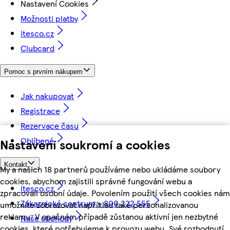
Nastavení Cookies
Možnosti platby
itesco.cz
Clubcard
Pomoc s prvním nákupem
Jak nakupovat
Registrace
Rezervace času
Oblíbené
Nastavení soukromí a cookies
Kontakt
My a našich 18 partnerů používáme nebo ukládáme soubory
cookies, abychom zajistili správné fungování webu a
itesco.cz
zpracovali osobní údaje. Povolením použití všech cookies nám
Zákaznické centrum - 800 222 555
umožníte zobrazovat například také personalizovanou
reklamu. V opačném případě zůstanou aktivní jen nezbytné
Naše obchody
cookies, které potřebujeme k provozu webu. Své rozhodnutí