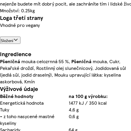
nejenže budete mít dobrý pocit, ale zachráníte tím i lidské živo
Množství: 0.25kg
Loga třetí strany
Vhodné pro vegany
Složení
Ingredience
Pšeničná
mouka celozrnná 55 %,
Pšeničná
mouka, Cukr,
Pekařské droždí, Rostlinný olej slunečnicový, Jodidovaná sůl
(jedlá sůl, jodid draselný), Mouku upravující látka: kyselina
askorbová, Kmín
Výživové údaje
Běžné hodnoty
na 100 g výrobku:
Energetická hodnota
1477 kJ / 350 kcal
Tuky
4,6 g
- z toho nasycené mastné
0,6 g
kyseliny
Sacharidy
64 g