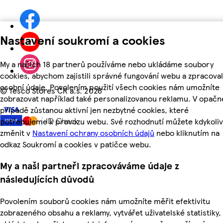
Nastavení soukromí a cookies
My a našich 18 partnerů používáme nebo ukládáme soubory
cookies, abychom zajistili správné fungování webu a zpracoval
osobní údaje. Povolením použití všech cookies nám umožníte
©
Tesco Stores ČR a.s. 2026
zobrazovat například také personalizovanou reklamu. V opač
případě zůstanou aktivní jen nezbytné cookies, které
potřebujeme k provozu webu. Své rozhodnutí můžete kdykoliv
změnit v
Nastavení ochrany osobních údajů
nebo kliknutím na
odkaz Soukromí a cookies v patičce webu.
My a naši partneři zpracováváme údaje z
následujících důvodů
Povolením souborů cookies nám umožníte měřit efektivitu
zobrazeného obsahu a reklamy, vytvářet uživatelské statistiky,