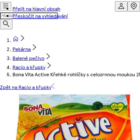
Přejít na hlavní obsah
Přeskočit na vyhledávání
Pekárna
Balené pečivo
Racio a křupky
Bona Vita Active Křehké rohlíčky s celozrnnou moukou 
Zpět na Racio a křupky