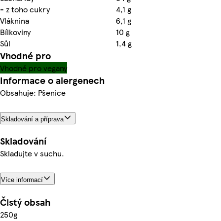
- z toho cukry
4,1 g
Vláknina
6,1 g
Bílkoviny
10 g
Sůl
1,4 g
Vhodné pro
Vhodné pro vegany
Informace o alergenech
Obsahuje: Pšenice
Skladování a příprava
Skladování
Skladujte v suchu.
Více informací
Čistý obsah
250g