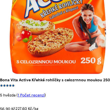
Bona Vita Active Křehké rohlíčky s celozrnnou moukou 250
5 hvězda
(
1 Počet recenzí
)
227,60 Kč/kg
56,90 Kč