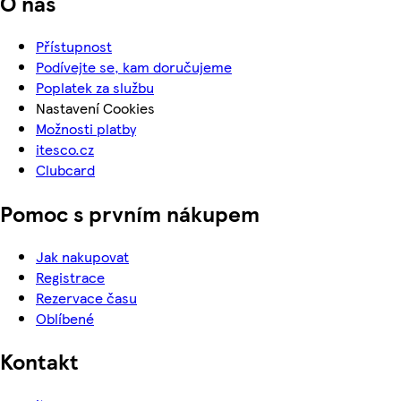
O nás
Přístupnost
Podívejte se, kam doručujeme
Poplatek za službu
Nastavení Cookies
Možnosti platby
itesco.cz
Clubcard
Pomoc s prvním nákupem
Jak nakupovat
Registrace
Rezervace času
Oblíbené
Kontakt