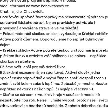
Nový věrnostní program s aplikací v mobilu.
Více informací na www.bonavitabody.cz.
Chuť na jídlo. Chuť cvičit.
Dodržování správné životosprávy má nenahraditelný význam p
udržování lidského zdraví. Nejen pravidelný pohyb, ale i
pravidelná a vyvážená strava je velmi důležitá.
- Pokud máte rádi sladkou snídani, vyzkoušejte Křehké rohlíčk
Active potřít džemem. Doporučujeme ho zapíjet bylinkovým
čajem.
- Křehké rohlíčky Active potřete tenkou vrstvou másla a přelo
plátkem šunky a ozdobte vaší oblíbenou zeleninou - například
okurkou a rajčetem.
Děláme svět lepší pro váš dobrý život.
Být aktivní neznamená jen sportovat. Aktivní člověk jedná
společensky odpovědně a svými činy se snaží alespoň trochu
změnit svět kolem sebe k lepšímu. Způsobů je mnoho, zkuste
například některý z našich tipů, či nejlépe všechny :-).
- Staňte se dárcem krve. Krev hraje v současné medicíně
nezastupitelnou roli. Nelze ji uměle vyrobit, proto naše i svět
zdravotnictví se bez dárců neobejde. Z tohoto dobrého skutku