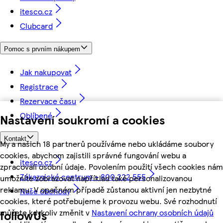
itesco.cz
Clubcard
Pomoc s prvním nákupem
Jak nakupovat
Registrace
Rezervace času
Oblíbené
Nastavení soukromí a cookies
Kontakt
My a našich 18 partnerů používáme nebo ukládáme soubory
cookies, abychom zajistili správné fungování webu a
itesco.cz
zpracovali osobní údaje. Povolením použití všech cookies nám
Zákaznické centrum - 800 222 555
umožníte zobrazovat například také personalizovanou
reklamu. V opačném případě zůstanou aktivní jen nezbytné
Naše obchody
cookies, které potřebujeme k provozu webu. Své rozhodnutí
můžete kdykoliv změnit v
Nastavení ochrany osobních údajů
followUs