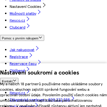
Nastavení Cookies
Možnosti platby
itesco.cz
Clubcard
Pomoc s prvním nákupem
Jak nakupovat
Registrace
Rezervace času
Oblíbené
Nastavení soukromí a cookies
Kontakt
My a našich 18 partnerů používáme nebo ukládáme soubory
cookies, abychom zajistili správné fungování webu a
itesco.cz
zpracovali osobní údaje. Povolením použití všech cookies nám
Zákaznické centrum - 800 222 555
umožníte zobrazovat například také personalizovanou
reklamu. V opačném případě zůstanou aktivní jen nezbytné
Naše obchody