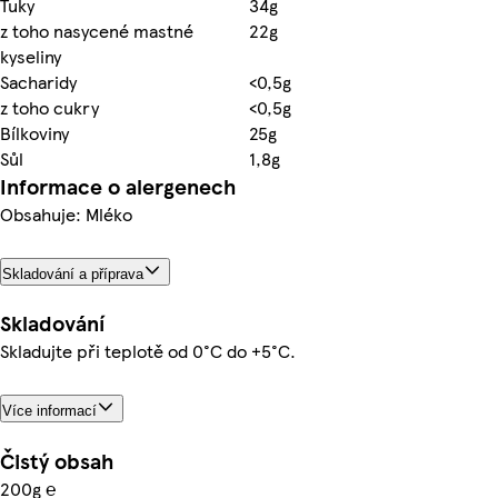
Tuky
34g
z toho nasycené mastné
22g
kyseliny
Sacharidy
<0,5g
z toho cukry
<0,5g
Bílkoviny
25g
Sůl
1,8g
Informace o alergenech
Obsahuje: Mléko
Skladování a příprava
Skladování
Skladujte při teplotě od 0°C do +5°C.
Více informací
Čistý obsah
200g ℮