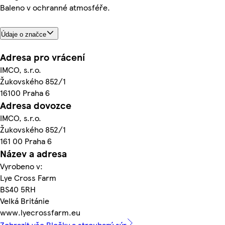
Baleno v ochranné atmosféře.
Údaje o značce
Adresa pro vrácení
IMCO, s.r.o.
Žukovského 852/1
16100 Praha 6
Adresa dovozce
IMCO, s.r.o.
Žukovského 852/1
161 00 Praha 6
Název a adresa
Vyrobeno v:
Lye Cross Farm
BS40 5RH
Velká Británie
www.lyecrossfarm.eu
Zobrazit vše Bločky a strouhaný sýr