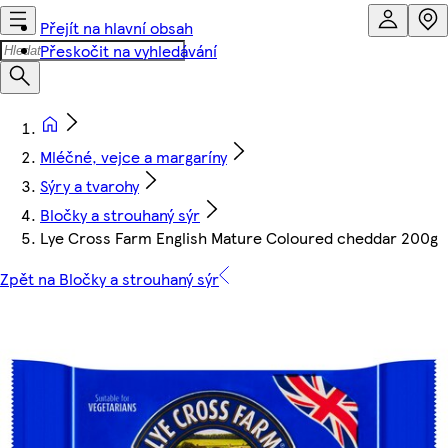
Přejít na hlavní obsah
Přeskočit na vyhledávání
Mléčné, vejce a margaríny
Sýry a tvarohy
Bločky a strouhaný sýr
Lye Cross Farm English Mature Coloured cheddar 200g
Zpět na Bločky a strouhaný sýr