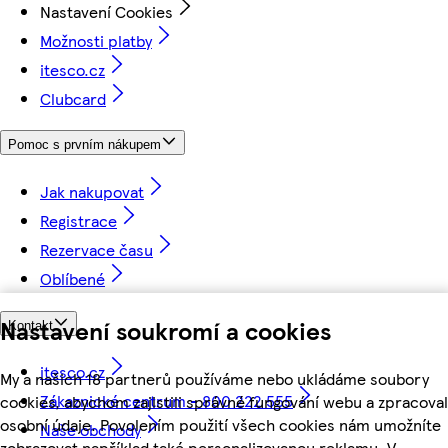
Nastavení Cookies
Možnosti platby
itesco.cz
Clubcard
Pomoc s prvním nákupem
Jak nakupovat
Registrace
Rezervace času
Oblíbené
Nastavení soukromí a cookies
Kontakt
itesco.cz
My a našich 18 partnerů používáme nebo ukládáme soubory
Zákaznické centrum - 800 222 555
cookies, abychom zajistili správné fungování webu a zpracoval
osobní údaje. Povolením použití všech cookies nám umožníte
Naše obchody
zobrazovat například také personalizovanou reklamu. V