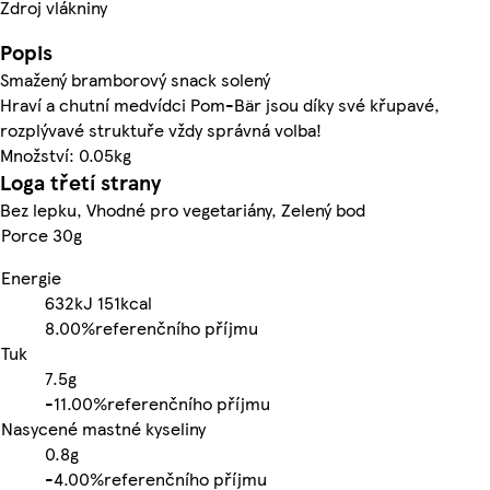
Zdroj vlákniny
Popis
Smažený bramborový snack solený
Hraví a chutní medvídci Pom-Bär jsou díky své křupavé,
rozplývavé struktuře vždy správná volba!
Množství: 0.05kg
Loga třetí strany
Bez lepku, Vhodné pro vegetariány, Zelený bod
Porce 30g
Energie
632kJ
151kcal
8.00%
referenčního příjmu
Tuk
7.5g
-
11.00%
referenčního příjmu
Nasycené mastné kyseliny
0.8g
-
4.00%
referenčního příjmu