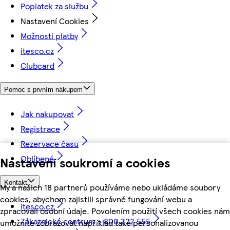
Poplatek za službu
Nastavení Cookies
Možnosti platby
itesco.cz
Clubcard
Pomoc s prvním nákupem
Jak nakupovat
Registrace
Rezervace času
Oblíbené
Nastavení soukromí a cookies
Kontakt
My a našich 18 partnerů používáme nebo ukládáme soubory
cookies, abychom zajistili správné fungování webu a
itesco.cz
zpracovali osobní údaje. Povolením použití všech cookies nám
Zákaznické centrum - 800 222 555
umožníte zobrazovat například také personalizovanou