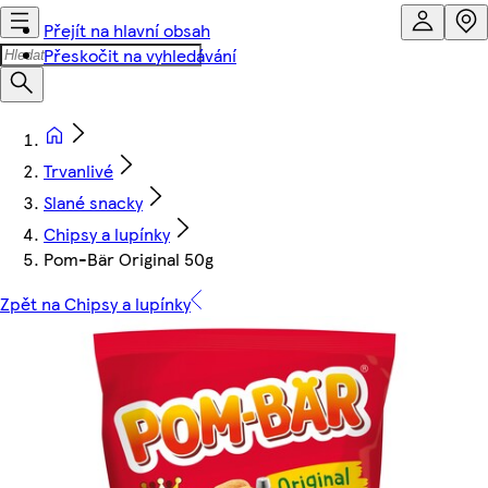
Přejít na hlavní obsah
Přeskočit na vyhledávání
Trvanlivé
Slané snacky
Chipsy a lupínky
Pom-Bär Original 50g
Zpět na Chipsy a lupínky