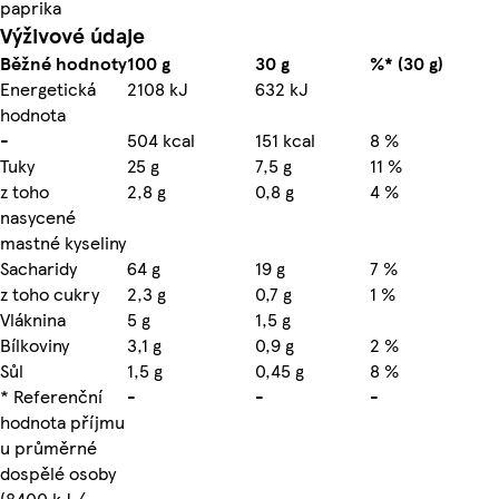
paprika
Výživové údaje
Běžné hodnoty
100 g
30 g
%* (30 g)
Energetická
2108 kJ
632 kJ
hodnota
-
504 kcal
151 kcal
8 %
Tuky
25 g
7,5 g
11 %
z toho
2,8 g
0,8 g
4 %
nasycené
mastné kyseliny
Sacharidy
64 g
19 g
7 %
z toho cukry
2,3 g
0,7 g
1 %
Vláknina
5 g
1,5 g
Bílkoviny
3,1 g
0,9 g
2 %
Sůl
1,5 g
0,45 g
8 %
* Referenční
-
-
-
hodnota příjmu
u průměrné
dospělé osoby
(8400 kJ /