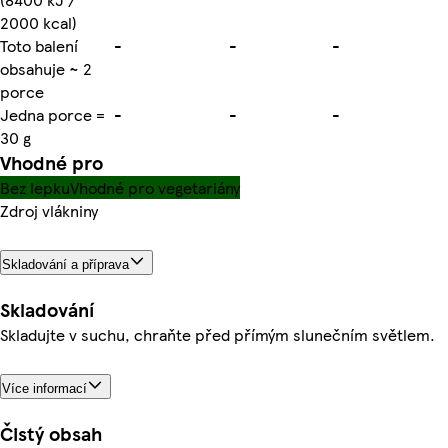
2000 kcal)
Toto balení
-
-
-
obsahuje ~ 2
porce
Jedna porce =
-
-
-
30 g
Vhodné pro
Bez lepku
Vhodné pro vegetariány
Zdroj vlákniny
Skladování a příprava
Skladování
Skladujte v suchu, chraňte před přímým slunečním světlem.
Více informací
Čistý obsah