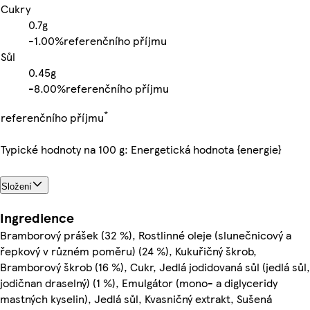
Cukry
0.7g
-
1.00%
referenčního příjmu
Sůl
0.45g
-
8.00%
referenčního příjmu
*
referenčního příjmu
Typické hodnoty na 100 g: Energetická hodnota {energie}
Složení
Ingredience
Bramborový prášek (32 %), Rostlinné oleje (slunečnicový a
řepkový v různém poměru) (24 %), Kukuřičný škrob,
Bramborový škrob (16 %), Cukr, Jedlá jodidovaná sůl (jedlá sůl,
jodičnan draselný) (1 %), Emulgátor (mono- a diglyceridy
mastných kyselin), Jedlá sůl, Kvasničný extrakt, Sušená