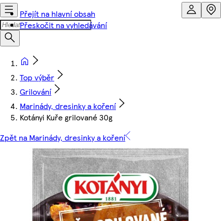
Přejít na hlavní obsah
Přeskočit na vyhledávání
Top výběr
Grilování
Marinády, dresinky a koření
Kotányi Kuře grilované 30g
Zpět na Marinády, dresinky a koření