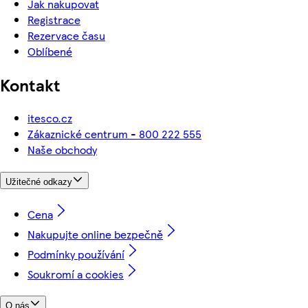
Jak nakupovat
Registrace
Rezervace času
Oblíbené
Kontakt
itesco.cz
Zákaznické centrum - 800 222 555
Naše obchody
Užitečné odkazy
Cena
Nakupujte online bezpečně
Podmínky používání
Soukromí a cookies
O nás