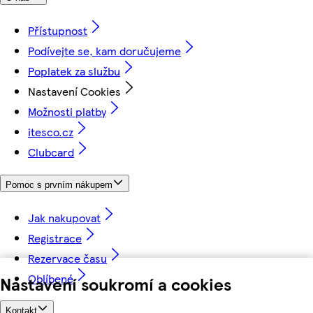
Přístupnost
Podívejte se, kam doručujeme
Poplatek za službu
Nastavení Cookies
Možnosti platby
itesco.cz
Clubcard
Pomoc s prvním nákupem
Jak nakupovat
Registrace
Rezervace času
Oblíbené
Nastavení soukromí a cookies
Kontakt