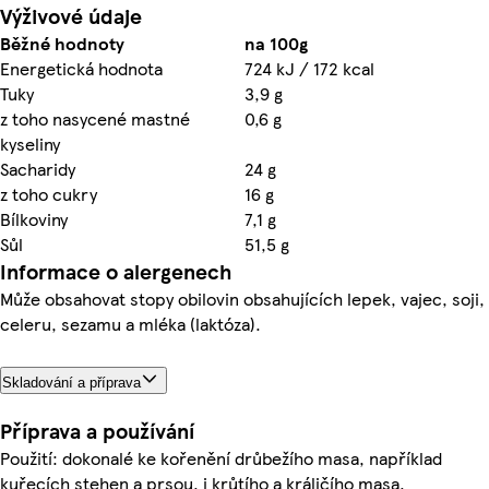
Výživové údaje
Běžné hodnoty
na 100g
Energetická hodnota
724 kJ / 172 kcal
Tuky
3,9 g
z toho nasycené mastné
0,6 g
kyseliny
Sacharidy
24 g
z toho cukry
16 g
Bílkoviny
7,1 g
Sůl
51,5 g
Informace o alergenech
Může obsahovat stopy obilovin obsahujících lepek, vajec, soji,
celeru, sezamu a mléka (laktóza).
Skladování a příprava
Příprava a používání
Použití: dokonalé ke kořenění drůbežího masa, například
kuřecích stehen a prsou, i krůtího a králičího masa.