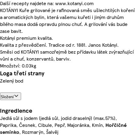
Další recepty najdete na: www.kotanyi.com
KOTÁNYI Kuře grilované je rafinovaná směs ušlechtilých koření
a aromatických bylin, která vašemu kuřeti i jiným druhům
bílého masa dodá opravdu plnou chuť. A grilování vás bude
zase bavit.
Kotányi premium kvalita.
Kvalita z přesvědčení. Tradice od r. 1881. Janos Kotányi.
Směsi od KOTÁNYI samozřejmě bez přídavku látek zvýrazňující
vůni a chuť, konzervantů, barviv.
Množství: 0.03kg
Loga třetí strany
Zelený bod
Složení
Ingredience
Jedlá sůl s jodem (jedlá sůl, jodid draselný) (max.57%),
Paprika, Česnek, Cibule, Pepř, Majoránka, Kmín,
Hořčičné
semínko
, Rozmarýn, Šalvěj