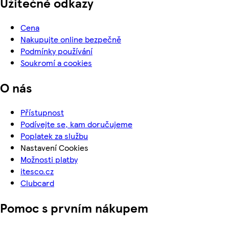
Užitečné odkazy
Cena
Nakupujte online bezpečně
Podmínky používání
Soukromí a cookies
O nás
Přístupnost
Podívejte se, kam doručujeme
Poplatek za službu
Nastavení Cookies
Možnosti platby
itesco.cz
Clubcard
Pomoc s prvním nákupem