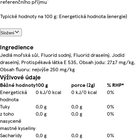
*
referenčního příjmu
Typické hodnoty na 100 g: Energetická hodnota {energie}
Složení
Ingredience
Jedlá mořská sůl, Fluorid sodný, Fluorid draselný, Jodid
draselný, Protispékavá látka E 535, Obsah jodu: 27±7 mg/kg,
Obsah fluoru: nejvýše 250 mg/kg
Výživové údaje
Běžné hodnoty
100 g
porce (2g)
% RHP*
Energetická
0 kJ/0 kcal
0 kJ/0 kcal
0%
hodnota
Tuky
0,0 g
0,0 g
0%
z toho
0,0 g
0,0 g
0%
nasycené
mastné kyseliny
Sacharidy
0,0 g
0,0 g
0%