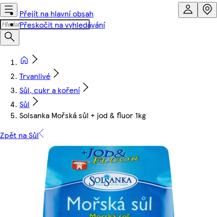
Přejít na hlavní obsah
Přeskočit na vyhledávání
Trvanlivé
Sůl, cukr a koření
Sůl
Solsanka Mořská sůl + jod & fluor 1kg
Zpět na Sůl