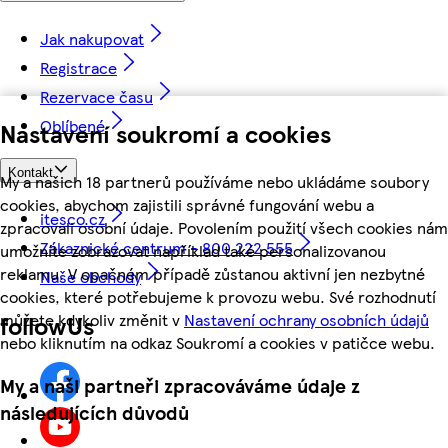
Jak nakupovat
Registrace
Rezervace času
Oblíbené
Nastavení soukromí a cookies
Kontakt
My a našich 18 partnerů používáme nebo ukládáme soubory
cookies, abychom zajistili správné fungování webu a
itesco.cz
zpracovali osobní údaje. Povolením použití všech cookies nám
Zákaznické centrum - 800 222 555
umožníte zobrazovat například také personalizovanou
reklamu. V opačném případě zůstanou aktivní jen nezbytné
Naše obchody
cookies, které potřebujeme k provozu webu. Své rozhodnutí
můžete kdykoliv změnit v
Nastavení ochrany osobních údajů
followUs
nebo kliknutím na odkaz Soukromí a cookies v patičce webu.
My a naši partneři zpracováváme údaje z
následujících důvodů