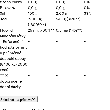
z toho cukry
0,0 g
0,0 g
0%
Bílkoviny
0,0 g
0,0 g
0%
Sůl
100 g
2,00 g
33%
Jod
2700 µg
54 µg (36%**)
(1800%**)
Fluorid
25 mg (700%**)
0,5 mg (14%**)
Minerální látky
-
-
-
* Referenční
-
-
-
hodnota příjmu
u průměrné
dospělé osoby
(8400 kJ/2000
kcal)
** %
-
-
-
doporučené
denní dávky
Skladování a příprava