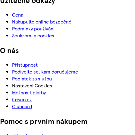
Cena
Nakupujte online bezpečně
Podmínky používání
Soukromí a cookies
O nás
Přístupnost
Podívejte se, kam doručujeme
Poplatek za službu
Nastavení Cookies
Možnosti platby
itesco.cz
Clubcard
Pomoc s prvním nákupem