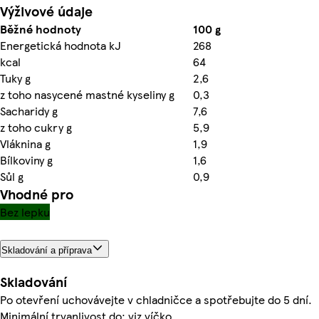
Výživové údaje
Běžné hodnoty
100 g
Energetická hodnota kJ
268
kcal
64
Tuky g
2,6
z toho nasycené mastné kyseliny g
0,3
Sacharidy g
7,6
z toho cukry g
5,9
Vláknina g
1,9
Bílkoviny g
1,6
Sůl g
0,9
Vhodné pro
Bez lepku
Skladování a příprava
Skladování
Po otevření uchovávejte v chladničce a spotřebujte do 5 dní.
Minimální trvanlivost do: viz víčko.