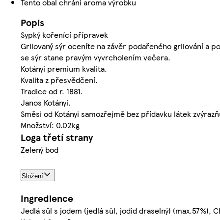
Tento obal chrání aroma výrobku
Popis
Sypký kořenící přípravek
Grilovaný sýr oceníte na závěr podařeného grilování a po
se sýr stane pravým vyvrcholením večera.
Kotányi premium kvalita.
Kvalita z přesvědčení.
Tradice od r. 1881.
Janos Kotányi.
Směsi od Kotányi samozřejmě bez přídavku látek zvýrazňu
Množství: 0.02kg
Loga třetí strany
Zelený bod
Složení
Ingredience
Jedlá sůl s jodem (jedlá sůl, jodid draselný) (max.57%), 