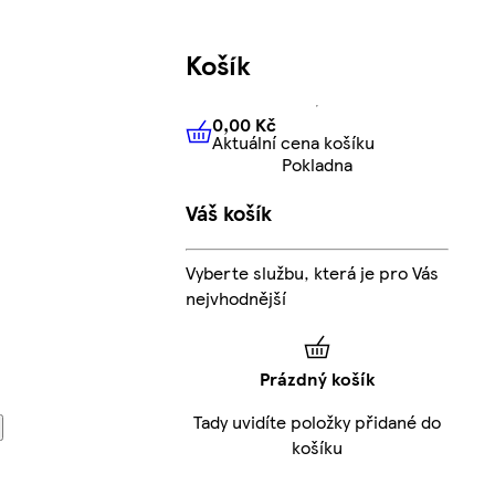
Košík
0,00 Kč
Aktuální cena košíku
0,00 Kč
Aktuální cena košíku
Pokladna
Váš košík
Vyberte službu, která je pro Vás
nejvhodnější
Prázdný košík
Tady uvidíte položky přidané do
košíku