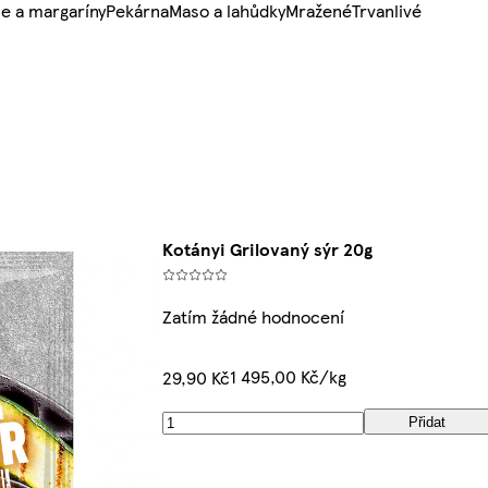
e a margaríny
Pekárna
Maso a lahůdky
Mražené
Trvanlivé
Kotányi Grilovaný sýr 20g
Zatím žádné hodnocení
1 495,00 Kč/kg
29,90 Kč
Přidat