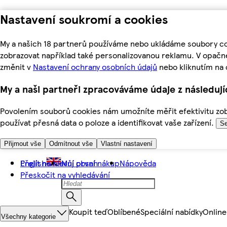
Nastavení soukromí a cookies
My a našich 18 partnerů používáme nebo ukládáme soubory coo
zobrazovat například také personalizovanou reklamu. V opačn
změnit v
Nastavení ochrany osobních údajů
nebo kliknutím na 
My a naši partneři zpracováváme údaje z následuj
Povolením souborů cookies nám umožníte měřit efektivitu zobr
používat přesná data o poloze a identifikovat vaše zařízení.
Se
Přijmout vše
Odmítnout vše
Vlastní nastavení
Přejít na hlavní obsah
English
Můj první nákup
Nápověda
Přeskočit na vyhledávání
Koupit teď
Oblíbené
Speciální nabídky
Online
Všechny kategorie