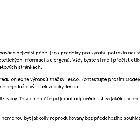
nována nejvyšší péče, jsou předpisy pro výrobu potravin neust
etetických informací a alergenů. Vždy byste si měli přečíst eti
etových stránkách.
 radu ohledně výrobků značky Tesco, kontaktujte prosím Odděl
se nejedná o výrobek značky Tesco.
ualizovány, Tesco nemůže přijmout odpovědnost za jakékoliv ne
a nemohou být jakkoliv reprodukovány bez předchozího souhla