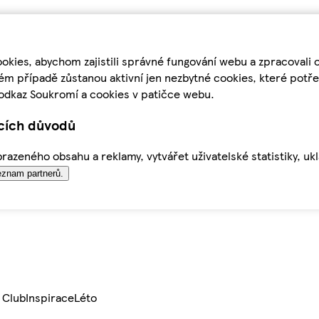
kies, abychom zajistili správné fungování webu a zpracovali 
ém případě zůstanou aktivní jen nezbytné cookies, které pot
odkaz Soukromí a cookies v patičce webu.
ících důvodů
azeného obsahu a reklamy, vytvářet uživatelské statistiky, uk
znam partnerů.
 Club
Inspirace
Léto