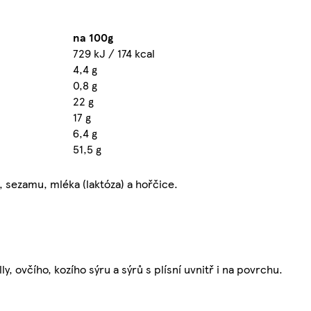
na 100g
729 kJ / 174 kcal
4,4 g
0,8 g
22 g
17 g
6,4 g
51,5 g
, sezamu, mléka (laktóza) a hořčice.
y, ovčího, kozího sýru a sýrů s plísní uvnitř i na povrchu.