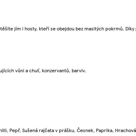
těšíte jím i hosty, kteří se obejdou bez masitých pokrmů. Díky 
jících vůni a chuť, konzervantů, barviv.
Chilli, Pepř, Sušená rajčata v prášku, Česnek, Paprika, Hrachová