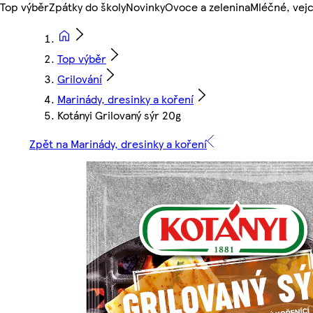
Top výběr
Zpátky do školy
Novinky
Ovoce a zelenina
Mléčné, vejc
Top výběr
Grilování
Marinády, dresinky a koření
Kotányi Grilovaný sýr 20g
Zpět na Marinády, dresinky a koření