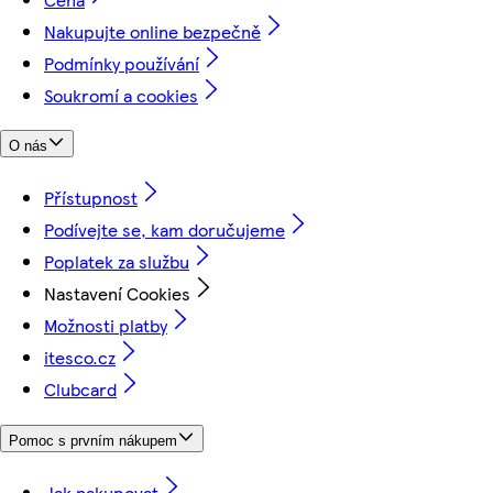
Nakupujte online bezpečně
Podmínky používání
Soukromí a cookies
O nás
Přístupnost
Podívejte se, kam doručujeme
Poplatek za službu
Nastavení Cookies
Možnosti platby
itesco.cz
Clubcard
Pomoc s prvním nákupem
Jak nakupovat