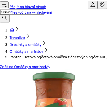
Přejít na hlavní obsah
Přeskočit na vyhledávání
Trvanlivé
Dresinky a omáčky
Omáčky a marinády
Panzani Hotová rajčatová omáčka z čerstvých rajčat 400
Zpět na Omáčky a marinády