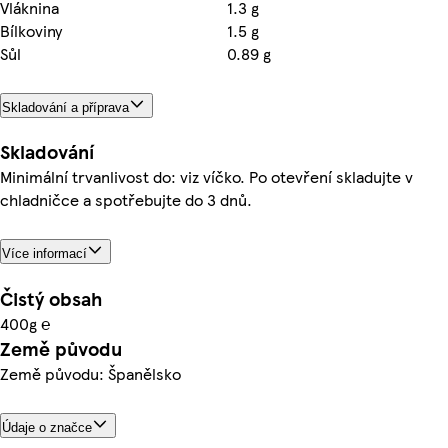
Vláknina
1.3 g
Bílkoviny
1.5 g
Sůl
0.89 g
Skladování a příprava
Skladování
Minimální trvanlivost do: viz víčko. Po otevření skladujte v
chladničce a spotřebujte do 3 dnů.
Více informací
Čistý obsah
400g ℮
Země původu
Země původu: Španělsko
Údaje o značce