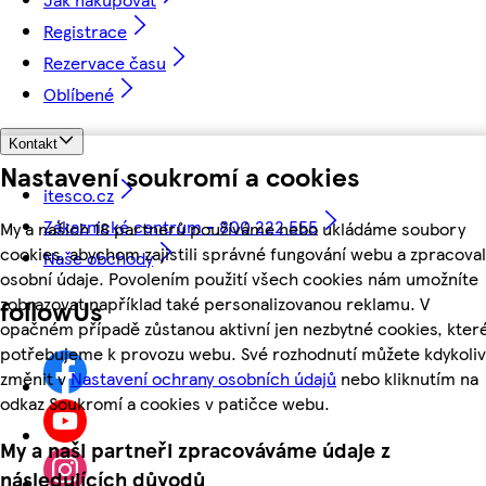
Registrace
Rezervace času
Oblíbené
Kontakt
Nastavení soukromí a cookies
itesco.cz
Zákaznické centrum - 800 222 555
My a našich 18 partnerů používáme nebo ukládáme soubory
cookies, abychom zajistili správné fungování webu a zpracoval
Naše obchody
osobní údaje. Povolením použití všech cookies nám umožníte
zobrazovat například také personalizovanou reklamu. V
followUs
opačném případě zůstanou aktivní jen nezbytné cookies, kter
potřebujeme k provozu webu. Své rozhodnutí můžete kdykoliv
změnit v
Nastavení ochrany osobních údajů
nebo kliknutím na
odkaz Soukromí a cookies v patičce webu.
My a naši partneři zpracováváme údaje z
následujících důvodů