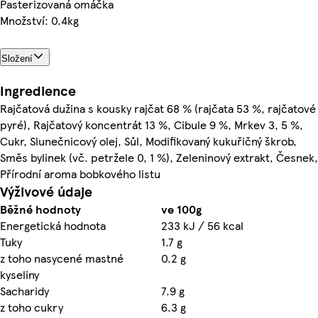
Pasterizovaná omáčka
Množství: 0.4kg
Složení
Ingredience
Rajčatová dužina s kousky rajčat 68 % (rajčata 53 %, rajčatové
pyré), Rajčatový koncentrát 13 %, Cibule 9 %, Mrkev 3, 5 %,
Cukr, Slunečnicový olej, Sůl, Modifikovaný kukuřičný škrob,
Směs bylinek (vč. petržele 0, 1 %), Zeleninový extrakt, Česnek,
Přírodní aroma bobkového listu
Výživové údaje
Běžné hodnoty
ve 100g
Energetická hodnota
233 kJ / 56 kcal
Tuky
1.7 g
z toho nasycené mastné
0.2 g
kyseliny
Sacharidy
7.9 g
z toho cukry
6.3 g