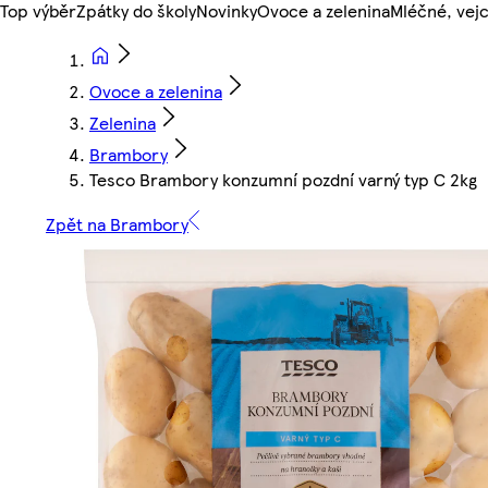
Top výběr
Zpátky do školy
Novinky
Ovoce a zelenina
Mléčné, vejc
Ovoce a zelenina
Zelenina
Brambory
Tesco Brambory konzumní pozdní varný typ C 2kg
Zpět na Brambory