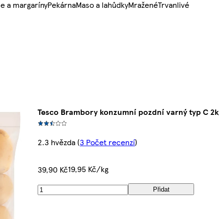
e a margaríny
Pekárna
Maso a lahůdky
Mražené
Trvanlivé
Tesco Brambory konzumní pozdní varný typ C 2k
2.3 hvězda
(
3 Počet recenzí
)
19,95 Kč/kg
39,90 Kč
Přidat