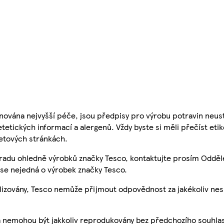
nována nejvyšší péče, jsou předpisy pro výrobu potravin neust
etetických informací a alergenů. Vždy byste si měli přečíst eti
etových stránkách.
 radu ohledně výrobků značky Tesco, kontaktujte prosím Odděl
se nejedná o výrobek značky Tesco.
ualizovány, Tesco nemůže přijmout odpovědnost za jakékoliv ne
a nemohou být jakkoliv reprodukovány bez předchozího souhla