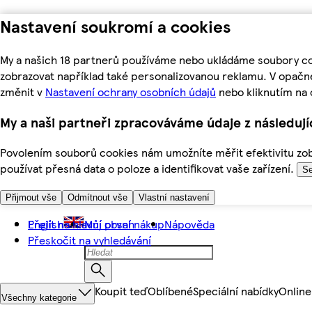
Nastavení soukromí a cookies
My a našich 18 partnerů používáme nebo ukládáme soubory coo
zobrazovat například také personalizovanou reklamu. V opačn
změnit v
Nastavení ochrany osobních údajů
nebo kliknutím na 
My a naši partneři zpracováváme údaje z následuj
Povolením souborů cookies nám umožníte měřit efektivitu zobr
používat přesná data o poloze a identifikovat vaše zařízení.
Se
Přijmout vše
Odmítnout vše
Vlastní nastavení
Přejít na hlavní obsah
English
Můj první nákup
Nápověda
Přeskočit na vyhledávání
Koupit teď
Oblíbené
Speciální nabídky
Online
Všechny kategorie