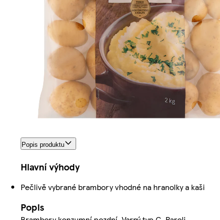
Popis produktu
Hlavní výhody
Pečlivě vybrané brambory vhodné na hranolky a kaši
Popis
Brambory konzumní pozdní. Varný typ C. Paroli.