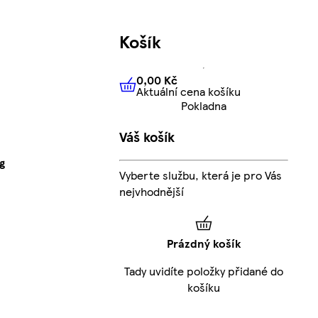
Košík
0,00 Kč
Aktuální cena košíku
0,00 Kč
Aktuální cena košíku
Pokladna
Váš košík
g
Vyberte službu, která je pro Vás
nejvhodnější
Prázdný košík
Tady uvidíte položky přidané do
košíku