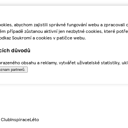
kies, abychom zajistili správné fungování webu a zpracovali 
ém případě zůstanou aktivní jen nezbytné cookies, které pot
odkaz Soukromí a cookies v patičce webu.
ících důvodů
azeného obsahu a reklamy, vytvářet uživatelské statistiky, uk
znam partnerů.
 Club
Inspirace
Léto