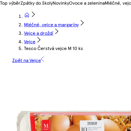
Top výběr
Zpátky do školy
Novinky
Ovoce a zelenina
Mléčné, vejc
Mléčné, vejce a margaríny
Vejce a droždí
Vejce
Tesco Čerstvá vejce M 10 ks
Zpět na Vejce