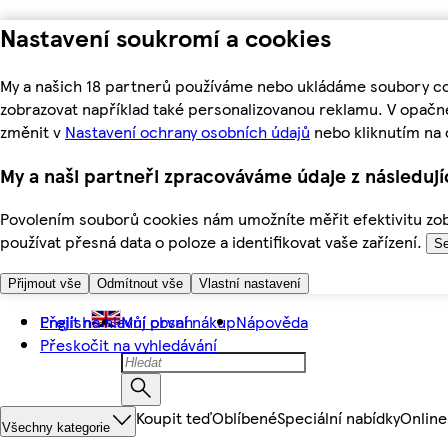
Nastavení soukromí a cookies
My a našich 18 partnerů používáme nebo ukládáme soubory coo
zobrazovat například také personalizovanou reklamu. V opačn
změnit v
Nastavení ochrany osobních údajů
nebo kliknutím na 
My a naši partneři zpracováváme údaje z následuj
Povolením souborů cookies nám umožníte měřit efektivitu zobr
používat přesná data o poloze a identifikovat vaše zařízení.
Se
Přijmout vše
Odmítnout vše
Vlastní nastavení
Přejít na hlavní obsah
English
Můj první nákup
Nápověda
Přeskočit na vyhledávání
Koupit teď
Oblíbené
Speciální nabídky
Online
Všechny kategorie