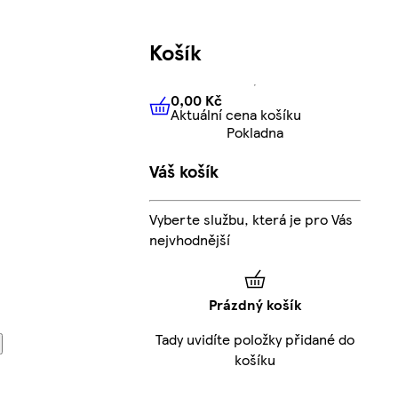
Košík
0,00 Kč
Aktuální cena košíku
0,00 Kč
Aktuální cena košíku
Pokladna
Váš košík
Vyberte službu, která je pro Vás
nejvhodnější
Prázdný košík
Tady uvidíte položky přidané do
košíku