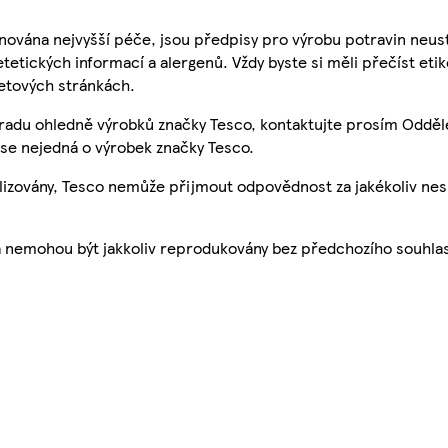
nována nejvyšší péče, jsou předpisy pro výrobu potravin neust
etetických informací a alergenů. Vždy byste si měli přečíst eti
etových stránkách.
 radu ohledně výrobků značky Tesco, kontaktujte prosím Odděl
se nejedná o výrobek značky Tesco.
ualizovány, Tesco nemůže přijmout odpovědnost za jakékoliv ne
a nemohou být jakkoliv reprodukovány bez předchozího souhla