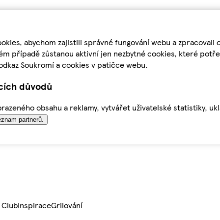
kies, abychom zajistili správné fungování webu a zpracovali 
ém případě zůstanou aktivní jen nezbytné cookies, které pot
odkaz Soukromí a cookies v patičce webu.
ících důvodů
azeného obsahu a reklamy, vytvářet uživatelské statistiky, uk
znam partnerů.
 Club
Inspirace
Grilování