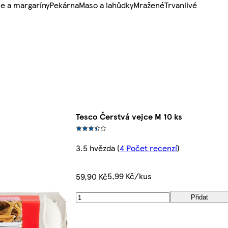
e a margaríny
Pekárna
Maso a lahůdky
Mražené
Trvanlivé
Tesco Čerstvá vejce M 10 ks
3.5 hvězda
(
4 Počet recenzí
)
5,99 Kč/kus
59,90 Kč
Přidat