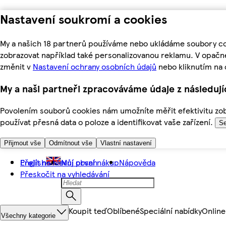
Nastavení soukromí a cookies
My a našich 18 partnerů používáme nebo ukládáme soubory coo
zobrazovat například také personalizovanou reklamu. V opačn
změnit v
Nastavení ochrany osobních údajů
nebo kliknutím na 
My a naši partneři zpracováváme údaje z následuj
Povolením souborů cookies nám umožníte měřit efektivitu zobr
používat přesná data o poloze a identifikovat vaše zařízení.
Se
Přijmout vše
Odmítnout vše
Vlastní nastavení
Přejít na hlavní obsah
English
Můj první nákup
Nápověda
Přeskočit na vyhledávání
Koupit teď
Oblíbené
Speciální nabídky
Online
Všechny kategorie