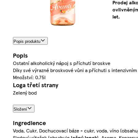
Prodej alk
ovlivněným
let.
Popis produktu
Popis
Ostatní alkoholický nápoj s příchutí broskve
Díky své výrazné broskvové vůni a příchuti s intenzivní
Množství: 0.75l
Loga třetí strany
Zelený bod
Složení
Ingredience
Voda, Cukr, Dochucovací báze - cukr, voda, víno (obsah
Sladový výtažek (obsahuje
ječný
lepek
), Aroma, Konzerva