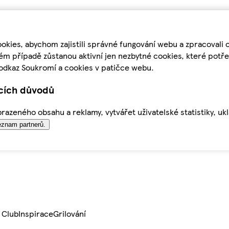
kies, abychom zajistili správné fungování webu a zpracovali 
ém případě zůstanou aktivní jen nezbytné cookies, které pot
odkaz Soukromí a cookies v patičce webu.
ících důvodů
azeného obsahu a reklamy, vytvářet uživatelské statistiky, uk
znam partnerů.
 Club
Inspirace
Grilování