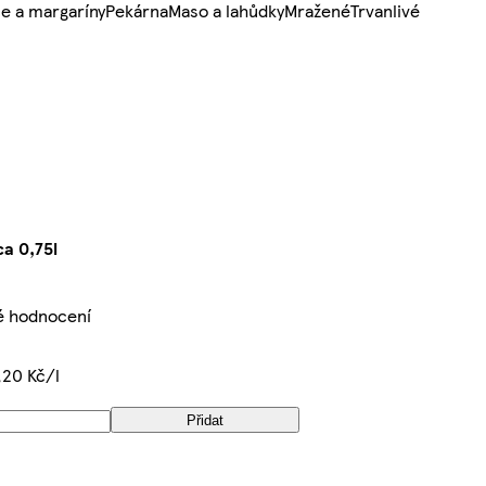
e a margaríny
Pekárna
Maso a lahůdky
Mražené
Trvanlivé
a 0,75l
é hodnocení
,20 Kč/l
Přidat