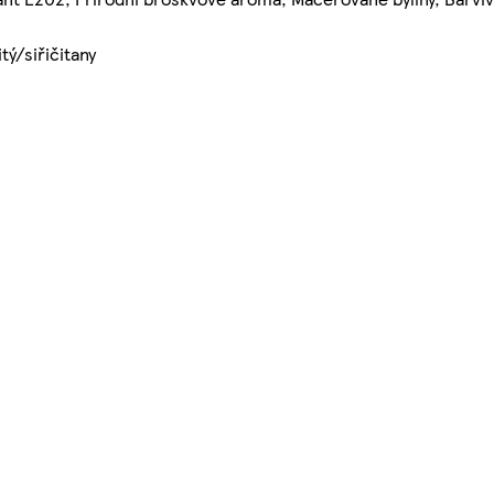
tý/siřičitany