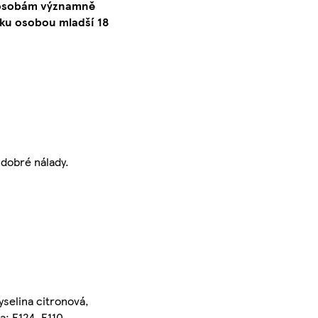
o osobám významně
ku osobou mladší 18
 dobré nálady.
kyselina citronová,
a: E124, E110