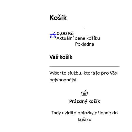
Košík
0,00 Kč
Aktuální cena košíku
0,00 Kč
Aktuální cena košíku
Pokladna
Váš košík
Vyberte službu, která je pro Vás
nejvhodnější
Prázdný košík
Tady uvidíte položky přidané do
košíku