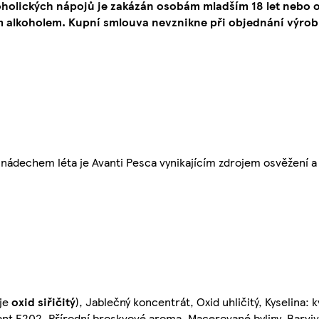
oholických nápojů je zakázán osobám mladším 18 let neb
 alkoholem. Kupní smlouva nevznikne při objednání výrob
m nádechem léta je Avanti Pesca vynikajícím zdrojem osvěžení a
uje
oxid siřičitý
), Jablečný koncentrát, Oxid uhličitý, Kyselina: 
nt E202, Přírodní broskvové aroma, Macerované byliny, Barviv