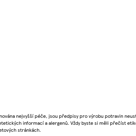
nována nejvyšší péče, jsou předpisy pro výrobu potravin neust
etetických informací a alergenů. Vždy byste si měli přečíst eti
etových stránkách.