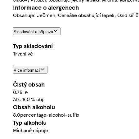
Informace o alergenech
Obsahuje: Ječmen, Cereálie obsahující lepek, Oxid siřiči
Skladování a příprava
Typ skladování
Trvanlivé
Více informací
Čistý obsah
0.75l ℮
Alk. 8,0 % obj.
Obsah alkoholu
8.0percentage-alcohol-suffix
Typ alkoholu
Míchané nápoje