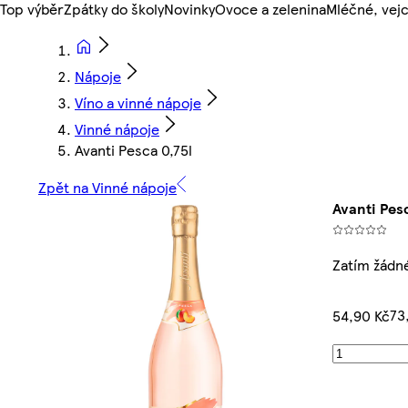
Top výběr
Zpátky do školy
Novinky
Ovoce a zelenina
Mléčné, vejc
Nápoje
Víno a vinné nápoje
Vinné nápoje
Avanti Pesca 0,75l
Zpět na Vinné nápoje
Avanti Pesc
Zatím žádn
73
54,90 Kč