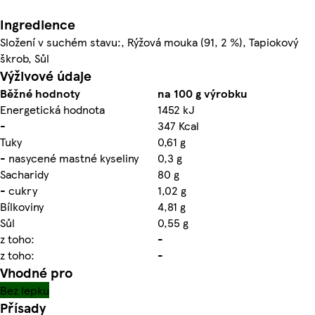
Ingredience
Složení v suchém stavu:, Rýžová mouka (91, 2 %), Tapiokový
škrob, Sůl
Výživové údaje
Běžné hodnoty
na 100 g výrobku
Energetická hodnota
1452 kJ
-
347 Kcal
Tuky
0,61 g
- nasycené mastné kyseliny
0,3 g
Sacharidy
80 g
- cukry
1,02 g
Bílkoviny
4,81 g
Sůl
0,55 g
z toho:
-
z toho:
-
Vhodné pro
Bez lepku
Přísady