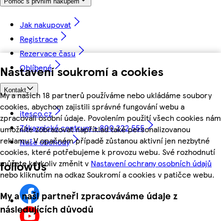
Pomoc s prvním nákupem
Jak nakupovat
Registrace
Rezervace času
Oblíbené
Nastavení soukromí a cookies
Kontakt
My a našich 18 partnerů používáme nebo ukládáme soubory
cookies, abychom zajistili správné fungování webu a
itesco.cz
zpracovali osobní údaje. Povolením použití všech cookies nám
Zákaznické centrum - 800 222 555
umožníte zobrazovat například také personalizovanou
reklamu. V opačném případě zůstanou aktivní jen nezbytné
Naše obchody
cookies, které potřebujeme k provozu webu. Své rozhodnutí
můžete kdykoliv změnit v
Nastavení ochrany osobních údajů
followUs
nebo kliknutím na odkaz Soukromí a cookies v patičce webu.
My a naši partneři zpracováváme údaje z
následujících důvodů